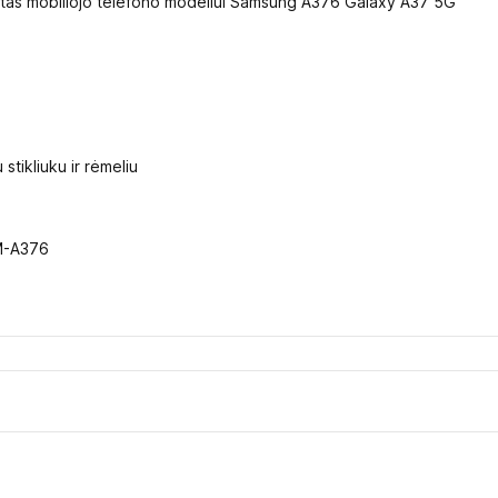
kirtas mobiliojo telefono modeliui Samsung A376 Galaxy A37 5G
 stikliuku ir rėmeliu
M-A376