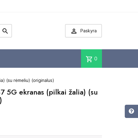


Paskyra
shopping_cart
0
) (su rėmeliu) (originalus)
5G ekranas (pilkai žalia) (su
)