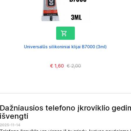

Universalūs silikoniniai klijai B7000 (3ml)
Kaina
€ 1,60
Kaina
€ 2,00
Dažniausios telefono įkroviklio gedim
išvengti
2025-11-14