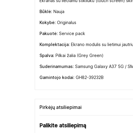
Ekranas su liečiamu stikliuku (touch screen) s
Būklė:
Nauja
Kokybė:
Originalus
Pakuotė:
Service pack
Komplektacija:
Ekrano modulis su lietimui jautriu
Spalva:
Pilkai žalia (Grey Green)
Suderinamumas:
Samsung Galaxy A37 5G / S
Gamintojo kodai:
GH82-39232B
Pirkėjų atsiliepimai
Palikite atsiliepimą