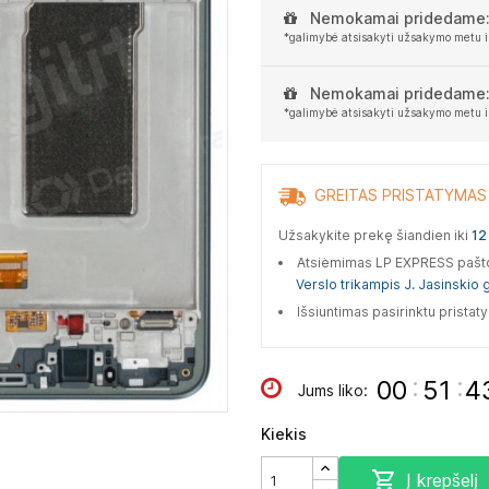
Nemokamai pridedame
*galimybė atsisakyti užsakymo metu i
Nemokamai pridedame
*galimybė atsisakyti užsakymo metu i
GREITAS PRISTATYMAS
Užsakykite prekę šiandien iki
12 
Atsiėmimas LP EXPRESS paš
Verslo trikampis J. Jasinskio g
Išsiuntimas pasirinktu prista
:
:
00
51
4
Jums liko:
Kiekis

Į krepšelį