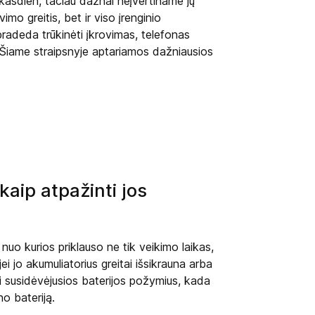
 kasdien, tačiau dažnai neįvertiname jų
imo greitis, bet ir viso įrenginio
radeda trūkinėti įkrovimas, telefonas
ai. Šiame straipsnyje aptariamos dažniausios
 kaip atpažinti jos
 nuo kurios priklauso ne tik veikimo laikas,
ei jo akumuliatorius greitai išsikrauna arba
ti susidėvėjusios baterijos požymius, kada
no bateriją.