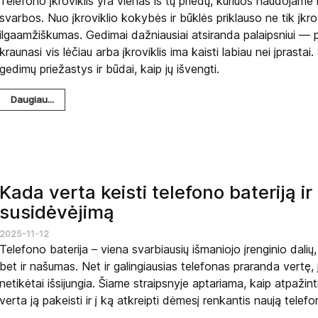
Telefono įkroviklis yra vienas iš tų priedų, kuriuos naudojame
svarbos. Nuo įkroviklio kokybės ir būklės priklauso ne tik įkrov
ilgaamžiškumas. Gedimai dažniausiai atsiranda palaipsniui — p
kraunasi vis lėčiau arba įkroviklis ima kaisti labiau nei įprast
gedimų priežastys ir būdai, kaip jų išvengti.
Daugiau...
Kada verta keisti telefono bateriją ir
susidėvėjimą
2025-11-12
Telefono baterija – viena svarbiausių išmaniojo įrenginio dalių,
bet ir našumas. Net ir galingiausias telefonas praranda vertę, j
netikėtai išsijungia. Šiame straipsnyje aptariama, kaip atpažin
verta ją pakeisti ir į ką atkreipti dėmesį renkantis naują telefo