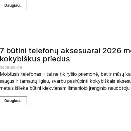
Daugiau...
7 būtini telefonų aksesuarai 2026 me
kokybiškus priedus
2025-08-08
Mobilusis telefonas – tai ne tik ryšio priemonė, bet ir mūsų k
saugus ir tarnautų ilgiau, svarbu pasirūpinti kokybiškais aksesu
metais išlieka būtini kiekvienam išmaniojo įrenginio naudotojui
Daugiau...