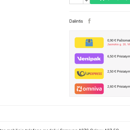
Dalintis
0,90 €
Paštomate
Jasinskio g. 16, Vi
6,50 €
Pristatym
2,50 €
Pristatym
2,60 €
Pristatym