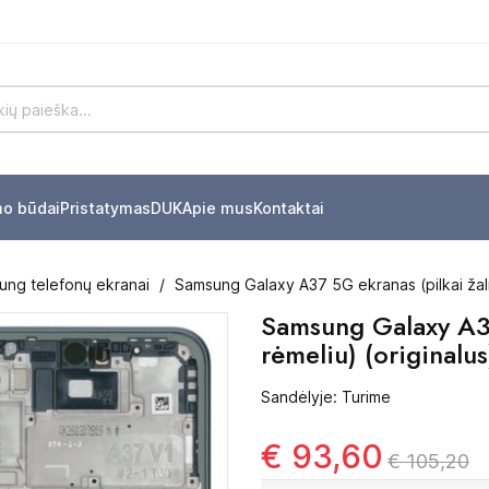
mo būdai
Pristatymas
DUK
Apie mus
Kontaktai
ung telefonų ekranai
Samsung Galaxy A37 5G ekranas (pilkai žalia
Samsung Galaxy A37 
rėmeliu) (originalus
Sandėlyje: Turime
€ 93,60
€ 105,20