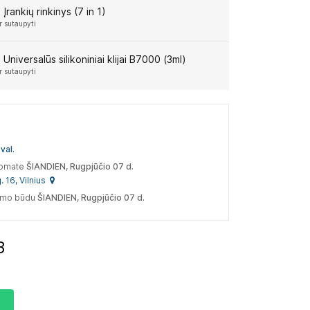
:
Įrankių rinkinys (7 in 1)
r sutaupyti
:
Universalūs silikoniniai klijai B7000 (3ml)
r sutaupyti
val.
tomate
ŠIANDIEN, Rugpjūčio 07 d.
. 16, Vilnius
tymo būdu
ŠIANDIEN, Rugpjūčio 07 d.
2