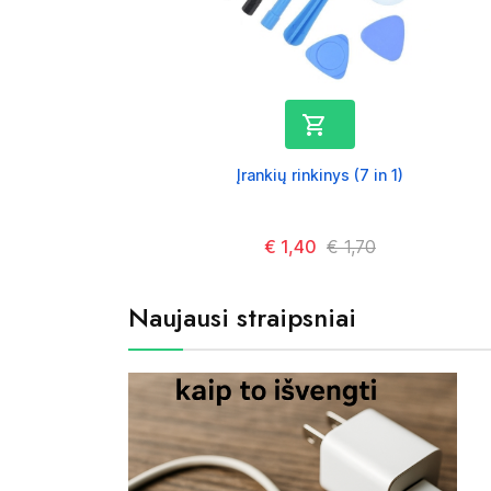

Įrankių rinkinys (7 in 1)
Kaina
€ 1,40
Kaina
€ 1,70
Naujausi straipsniai