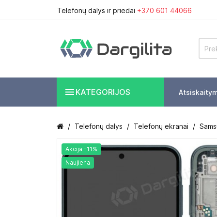
Telefonų dalys ir priedai
+370 601 44066

KATEGORIJOS
Atsiskaity
Telefonų dalys
Telefonų ekranai
Sams
Akcija -11%
Naujiena