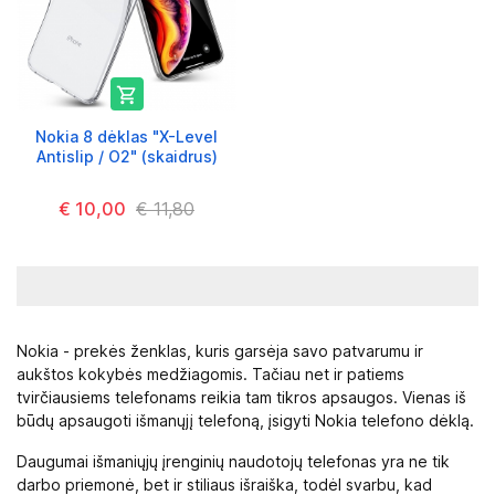

Nokia 8 dėklas "X-Level
Antislip / O2" (skaidrus)
€ 10,00
€ 11,80
Nokia - prekės ženklas, kuris garsėja savo patvarumu ir
aukštos kokybės medžiagomis. Tačiau net ir patiems
tvirčiausiems telefonams reikia tam tikros apsaugos. Vienas iš
būdų apsaugoti išmanųjį telefoną, įsigyti Nokia telefono dėklą.
Daugumai išmaniųjų įrenginių naudotojų telefonas yra ne tik
darbo priemonė, bet ir stiliaus išraiška, todėl svarbu, kad