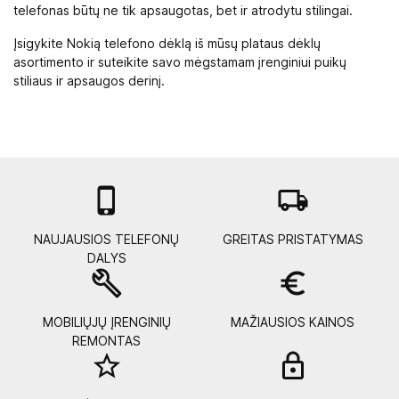
telefonas būtų ne tik apsaugotas, bet ir atrodytu stilingai.
Įsigykite Nokią telefono dėklą iš mūsų plataus dėklų
asortimento ir suteikite savo mėgstamam įrenginiui puikų
stiliaus ir apsaugos derinį.

local_shipping
NAUJAUSIOS TELEFONŲ
GREITAS PRISTATYMAS
DALYS
build
euro_symbol
MOBILIŲJŲ ĮRENGINIŲ
MAŽIAUSIOS KAINOS
REMONTAS
star_border
lock_