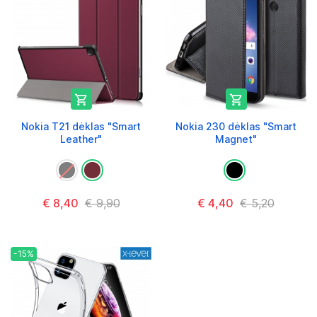


Nokia T21 dėklas "Smart
Nokia 230 dėklas "Smart
Leather"
Magnet"
€ 8,40
€ 9,90
€ 4,40
€ 5,20
-15%