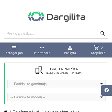


more_horiz

shopping_cart
0
Kategorijos
Informacija
Paskyra
Krepšelis
GREITA PAIEŠKA
TELEFONŲ DALYS IR PRIEDAI
-- Pasirinkite gamintoją --
-- Pasirinkite modelį --
Telefonų dėklai
Nokia telefonų dėklai