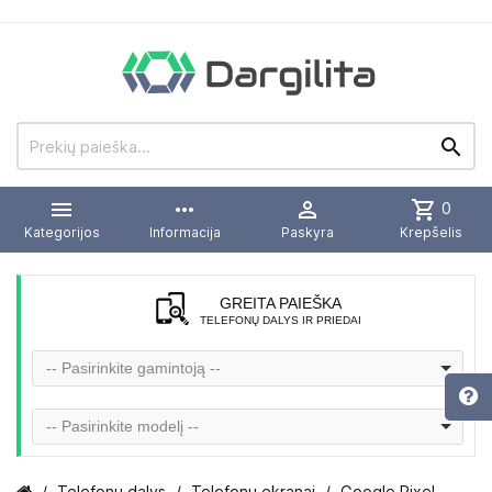


more_horiz

shopping_cart
0
Kategorijos
Informacija
Paskyra
Krepšelis
GREITA PAIEŠKA
TELEFONŲ DALYS IR PRIEDAI
-- Pasirinkite gamintoją --
-- Pasirinkite modelį --
Telefonų dalys
Telefonų ekranai
Google Pixel