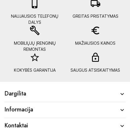

local_shipping
NAUJAUSIOS TELEFONŲ
GREITAS PRISTATYMAS
DALYS
build
euro_symbol
MOBILIŲJŲ ĮRENGINIŲ
MAŽIAUSIOS KAINOS
REMONTAS
star_border
lock_
KOKYBĖS GARANTIJA
SAUGUS ATSISKAITYMAS
Dargilita

Informacija

Kontaktai
