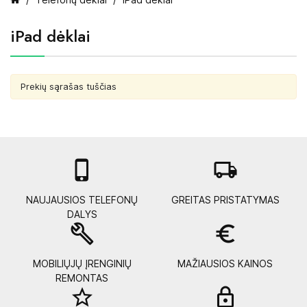
iPad dėklai
Prekių sąrašas tuščias

local_shipping
NAUJAUSIOS TELEFONŲ
GREITAS PRISTATYMAS
DALYS
build
euro_symbol
MOBILIŲJŲ ĮRENGINIŲ
MAŽIAUSIOS KAINOS
REMONTAS
star_border
lock_