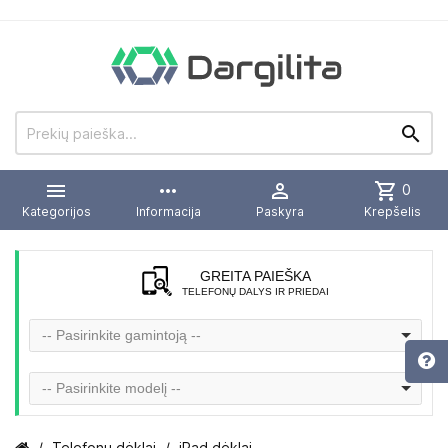


more_horiz

shopping_cart
0
Kategorijos
Informacija
Paskyra
Krepšelis
GREITA PAIEŠKA
TELEFONŲ DALYS IR PRIEDAI
-- Pasirinkite gamintoją --
-- Pasirinkite modelį --
Telefonų dėklai
iPad dėklai