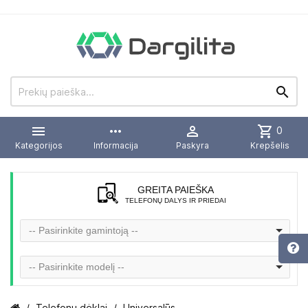


more_horiz

shopping_cart
0
Kategorijos
Informacija
Paskyra
Krepšelis
GREITA PAIEŠKA
TELEFONŲ DALYS IR PRIEDAI
-- Pasirinkite gamintoją --
-- Pasirinkite modelį --
Telefonų dėklai
Universalūs