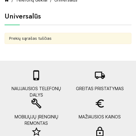
Universalūs
Prekių sąrašas tuščias

local_shipping
NAUJAUSIOS TELEFONŲ
GREITAS PRISTATYMAS
DALYS
build
euro_symbol
MOBILIŲJŲ ĮRENGINIŲ
MAŽIAUSIOS KAINOS
REMONTAS
star_border
lock_