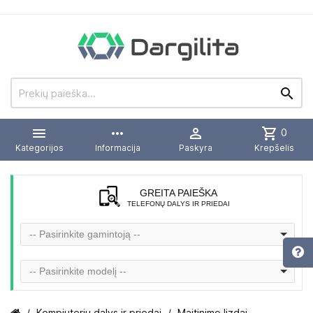


more_horiz

shopping_cart
0
Kategorijos
Informacija
Paskyra
Krepšelis
GREITA PAIEŠKA
TELEFONŲ DALYS IR PRIEDAI
-- Pasirinkite gamintoją --
-- Pasirinkite modelį --
Kompiuterių dalys ir priedai
Maitinimo lizdai