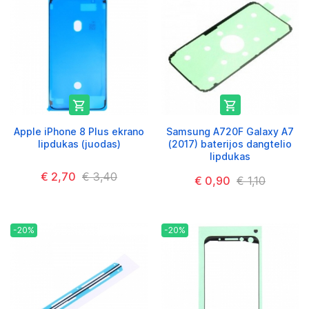


Apple iPhone 8 Plus ekrano
Samsung A720F Galaxy A7
lipdukas (juodas)
(2017) baterijos dangtelio
lipdukas
€ 2,70
€ 3,40
€ 0,90
€ 1,10
-20%
-20%