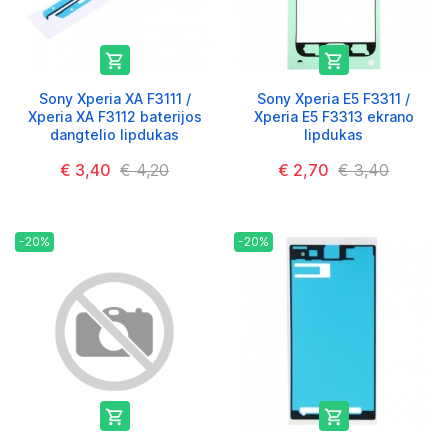


Sony Xperia XA F3111 /
Sony Xperia E5 F3311 /
Xperia XA F3112 baterijos
Xperia E5 F3313 ekrano
dangtelio lipdukas
lipdukas
€ 3,40
€ 4,20
€ 2,70
€ 3,40
-20%
-20%

