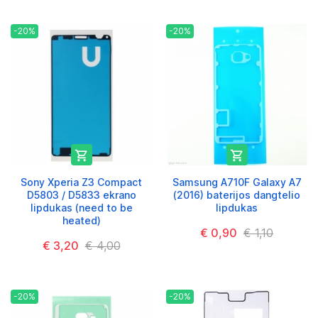
-20%
-20%


Sony Xperia Z3 Compact
Samsung A710F Galaxy A7
D5803 / D5833 ekrano
(2016) baterijos dangtelio
lipdukas (need to be
lipdukas
heated)
€ 0,90
€ 1,10
€ 3,20
€ 4,00
-20%
-20%