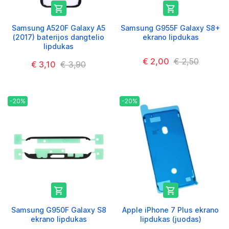


Samsung A520F Galaxy A5
Samsung G955F Galaxy S8+
(2017) baterijos dangtelio
ekrano lipdukas
lipdukas
€ 2,00
€ 2,50
€ 3,10
€ 3,90
-20%
-20%


Samsung G950F Galaxy S8
Apple iPhone 7 Plus ekrano
ekrano lipdukas
lipdukas (juodas)