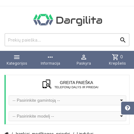


more_horiz

shopping_cart
0
Kategorijos
Informacija
Paskyra
Krepšelis
GREITA PAIEŠKA
TELEFONŲ DALYS IR PRIEDAI
-- Pasirinkite gamintoją --
-- Pasirinkite modelį --
Įrankiai, medžiagos, priedai
Lipdukai