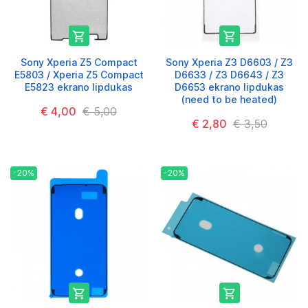


Sony Xperia Z5 Compact
Sony Xperia Z3 D6603 / Z3
E5803 / Xperia Z5 Compact
D6633 / Z3 D6643 / Z3
E5823 ekrano lipdukas
D6653 ekrano lipdukas
(need to be heated)
€ 4,00
€ 5,00
€ 2,80
€ 3,50
-20%
-20%

