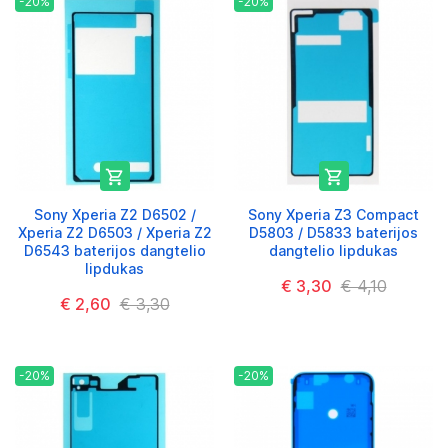
-20%
-20%


Sony Xperia Z2 D6502 /
Sony Xperia Z3 Compact
Xperia Z2 D6503 / Xperia Z2
D5803 / D5833 baterijos
D6543 baterijos dangtelio
dangtelio lipdukas
lipdukas
€ 3,30
€ 4,10
€ 2,60
€ 3,30
-20%
-20%