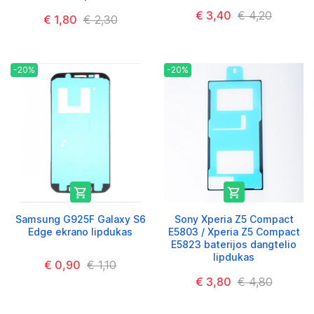
€ 3,40
€ 4,20
€ 1,80
€ 2,30
-20%
-20%


Samsung G925F Galaxy S6
Sony Xperia Z5 Compact
Edge ekrano lipdukas
E5803 / Xperia Z5 Compact
E5823 baterijos dangtelio
lipdukas
€ 0,90
€ 1,10
€ 3,80
€ 4,80