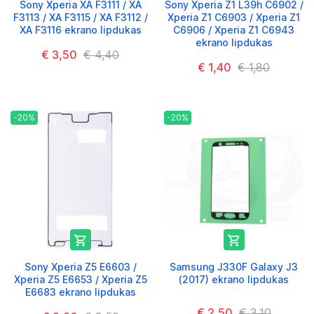
Sony Xperia XA F3111 / XA
Sony Xperia Z1 L39h C6902 /
F3113 / XA F3115 / XA F3112 /
Xperia Z1 C6903 / Xperia Z1
XA F3116 ekrano lipdukas
C6906 / Xperia Z1 C6943
ekrano lipdukas
€ 3,50
€ 4,40
€ 1,40
€ 1,80
-20%
-20%


Sony Xperia Z5 E6603 /
Samsung J330F Galaxy J3
Xperia Z5 E6653 / Xperia Z5
(2017) ekrano lipdukas
E6683 ekrano lipdukas
€ 2,50
€ 3,10