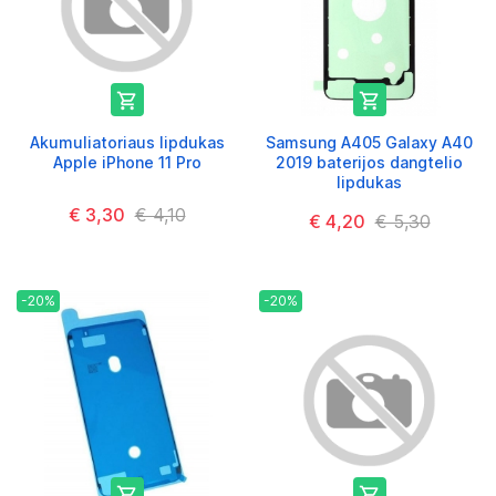


Akumuliatoriaus lipdukas
Samsung A405 Galaxy A40
Apple iPhone 11 Pro
2019 baterijos dangtelio
lipdukas
€ 3,30
€ 4,10
€ 4,20
€ 5,30
-20%
-20%

