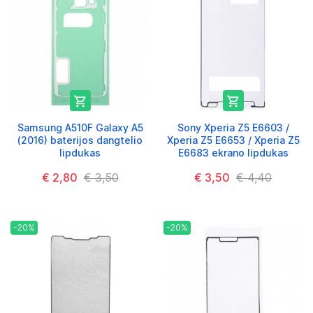


Samsung A510F Galaxy A5
Sony Xperia Z5 E6603 /
(2016) baterijos dangtelio
Xperia Z5 E6653 / Xperia Z5
lipdukas
E6683 ekrano lipdukas
€ 2,80
€ 3,50
€ 3,50
€ 4,40
-20%
-20%