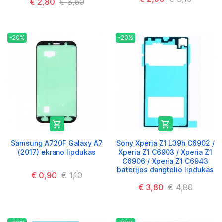
€ 2,80
€ 3,50
-20%
-20%


Samsung A720F Galaxy A7
Sony Xperia Z1 L39h C6902 /
(2017) ekrano lipdukas
Xperia Z1 C6903 / Xperia Z1
C6906 / Xperia Z1 C6943
baterijos dangtelio lipdukas
€ 0,90
€ 1,10
€ 3,80
€ 4,80