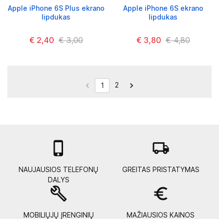
Apple iPhone 6S Plus ekrano
Apple iPhone 6S ekrano
lipdukas
lipdukas
€ 2,40
€ 3,00
€ 3,80
€ 4,80
2


1

local_shipping
NAUJAUSIOS TELEFONŲ
GREITAS PRISTATYMAS
DALYS
build
euro_symbol
MOBILIŲJŲ ĮRENGINIŲ
MAŽIAUSIOS KAINOS