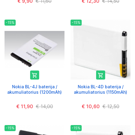
€ 9,90
€ 11,60
€ 12,30
€ 14,50
-15%
-15%


Nokia BL-4J baterija /
Nokia BL-4D baterija /
akumuliatorius (1200mAh)
akumuliatorius (1150mAh)
€ 11,90
€ 14,00
€ 10,60
€ 12,50
-15%
-15%