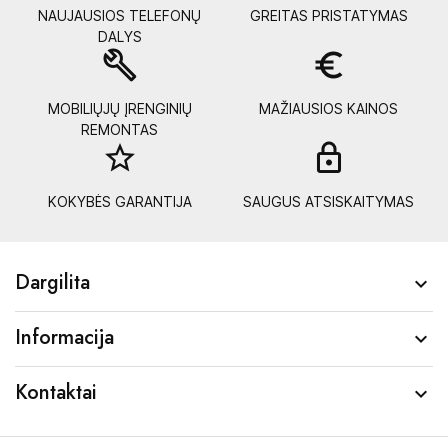
NAUJAUSIOS TELEFONŲ
GREITAS PRISTATYMAS
DALYS
build
euro_symbol
MOBILIŲJŲ ĮRENGINIŲ
MAŽIAUSIOS KAINOS
REMONTAS
star_border
lock_
KOKYBĖS GARANTIJA
SAUGUS ATSISKAITYMAS
Dargilita

Informacija

Kontaktai
