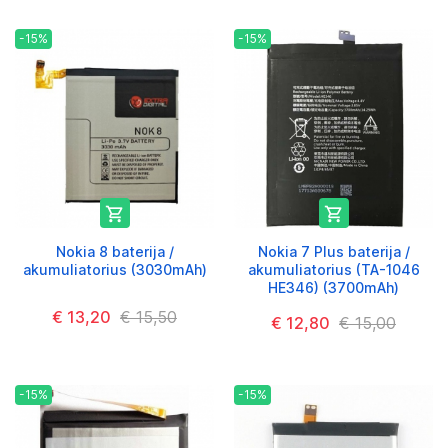
-15%
-15%


Nokia 8 baterija /
Nokia 7 Plus baterija /
akumuliatorius (3030mAh)
akumuliatorius (TA-1046
HE346) (3700mAh)
€ 13,20
€ 15,50
€ 12,80
€ 15,00
-15%
-15%