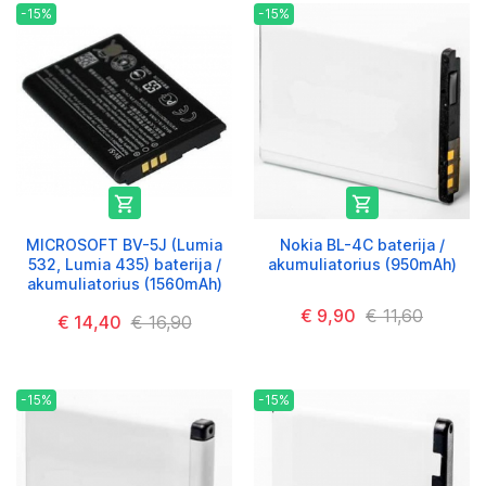
-15%
-15%


MICROSOFT BV-5J (Lumia
Nokia BL-4C baterija /
532, Lumia 435) baterija /
akumuliatorius (950mAh)
akumuliatorius (1560mAh)
€ 9,90
€ 11,60
€ 14,40
€ 16,90
-15%
-15%