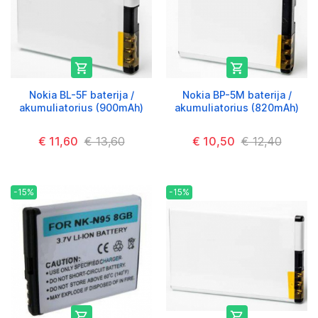


Nokia BL-5F baterija /
Nokia BP-5M baterija /
akumuliatorius (900mAh)
akumuliatorius (820mAh)
€ 11,60
€ 13,60
€ 10,50
€ 12,40
-15%
-15%

