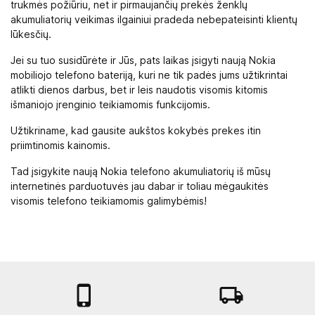
trukmės požiūriu, net ir pirmaujančių prekės ženklų
akumuliatorių veikimas ilgainiui pradeda nebepateisinti klientų
lūkesčių.
Jei su tuo susidūrėte ir Jūs, pats laikas įsigyti naują Nokia
mobiliojo telefono bateriją, kuri ne tik padės jums užtikrintai
atlikti dienos darbus, bet ir leis naudotis visomis kitomis
išmaniojo įrenginio teikiamomis funkcijomis.
Užtikriname, kad gausite aukštos kokybės prekes itin
priimtinomis kainomis.
Tad įsigykite naują Nokia telefono akumuliatorių iš mūsų
internetinės parduotuvės jau dabar ir toliau mėgaukitės
visomis telefono teikiamomis galimybėmis!

local_shipping