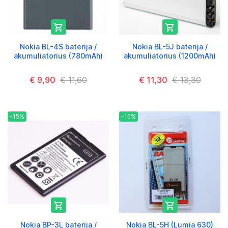


Nokia BL-4S baterija /
Nokia BL-5J baterija /
akumuliatorius (780mAh)
akumuliatorius (1200mAh)
€ 9,90
€ 11,60
€ 11,30
€ 13,30
-15%
-15%


Nokia BP-3L baterija /
Nokia BL-5H (Lumia 630)