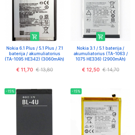


Nokia 6.1 Plus / 5.1 Plus / 7.1
Nokia 3.1 / 5.1 baterija /
baterija / akumuliatorius
akumuliatorius (TA-1063 /
(TA-1095 HE342) (3060mAh)
1075 HE336) (2900mAh)
€ 11,70
€ 13,80
€ 12,50
€ 14,70
-15%
-15%