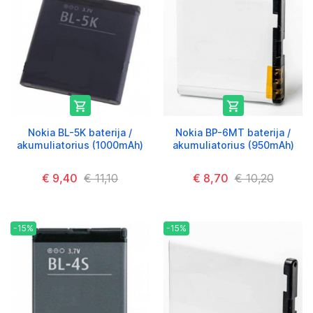


Nokia BL-5K baterija /
Nokia BP-6MT baterija /
akumuliatorius (1000mAh)
akumuliatorius (950mAh)
€ 9,40
€ 11,10
€ 8,70
€ 10,20
-15%
-15%