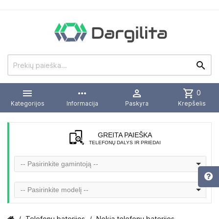


more_horiz

shopping_cart
0
Kategorijos
Informacija
Paskyra
Krepšelis
GREITA PAIEŠKA
TELEFONŲ DALYS IR PRIEDAI
-- Pasirinkite gamintoją --
-- Pasirinkite modelį --
Telefonų baterijos
Nokia telefonų baterijos