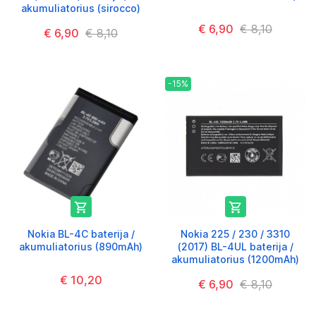
akumuliatorius (sirocco)
€ 6,90
€ 8,10
€ 6,90
€ 8,10
-15%


Nokia BL-4C baterija /
Nokia 225 / 230 / 3310
akumuliatorius (890mAh)
(2017) BL-4UL baterija /
akumuliatorius (1200mAh)
€ 10,20
€ 6,90
€ 8,10