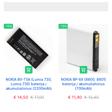
-15%
-15%


NOKIA BV-T5A (Lumia 730,
NOKIA BP-6X (8800, 8801)
Lumia 735) baterija /
baterija / akumuliatorius
akumuliatorius (2200mAh)
(700mAh)
€ 14,50
€ 17,00
€ 11,40
€ 13,40