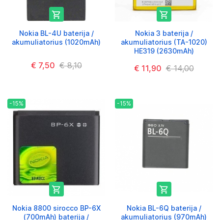


Nokia BL-4U baterija /
Nokia 3 baterija /
akumuliatorius (1020mAh)
akumuliatorius (TA-1020)
HE319 (2630mAh)
€ 7,50
€ 8,10
€ 11,90
€ 14,00
-15%
-15%


Nokia 8800 sirocco BP-6X
Nokia BL-6Q baterija /
(700mAh) baterija /
akumuliatorius (970mAh)