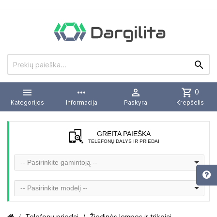


more_horiz

shopping_cart
0
Kategorijos
Informacija
Paskyra
Krepšelis
GREITA PAIEŠKA
TELEFONŲ DALYS IR PRIEDAI
-- Pasirinkite gamintoją --
-- Pasirinkite modelį --
Telefonų priedai
Žiedinės lempos ir trikojai