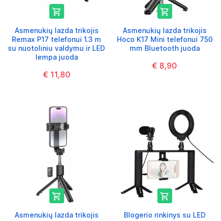


Asmenukių lazda trikojis
Asmenukių lazda trikojis
Remax P17 telefonui 1.3 m
Hoco K17 Mini telefonui 750
su nuotoliniu valdymu ir LED
mm Bluetooth juoda
lempa juoda
€ 8,90
€ 11,80


Asmenukių lazda trikojis
Blogerio rinkinys su LED