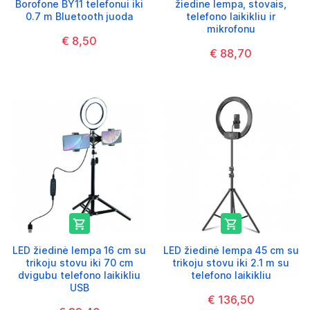
Borofone BY11 telefonui iki
žiedine lempa, stovais,
0.7 m Bluetooth juoda
telefono laikikliu ir
mikrofonu
€ 8,50
€ 88,70


LED žiedinė lempa 16 cm su
LED žiedinė lempa 45 cm su
trikoju stovu iki 70 cm
trikoju stovu iki 2.1 m su
dvigubu telefono laikikliu
telefono laikikliu
USB
€ 136,50