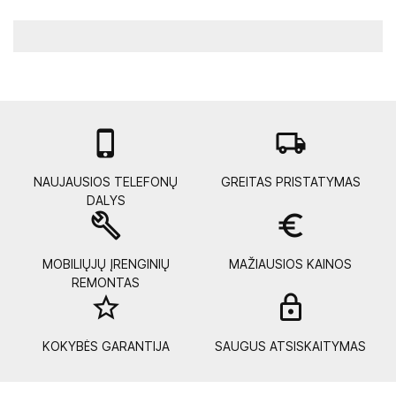

local_shipping
NAUJAUSIOS TELEFONŲ
GREITAS PRISTATYMAS
DALYS
build
euro_symbol
MOBILIŲJŲ ĮRENGINIŲ
MAŽIAUSIOS KAINOS
REMONTAS
star_border
lock_
KOKYBĖS GARANTIJA
SAUGUS ATSISKAITYMAS