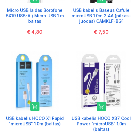
Micro USB laidas Borofone
USB kabelis Baseus Cafule
BX19 USB-A į Micro USB 1 m
microUSB 1.0m 2.4A (pilkas-
baltas
juodas) CAMKLF-BG1
€ 4,80
€ 7,50


USB kabelis HOCO X1 Rapid
USB kabelis HOCO X37 Cool
"microUSB" 1.0m (baltas)
Power "microUSB" 1.0m
(baltas)