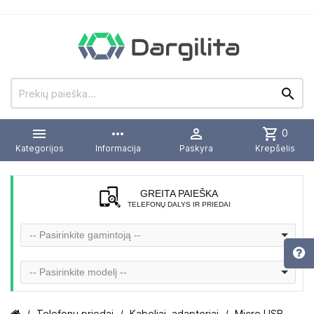


more_horiz

shopping_cart
0
Kategorijos
Informacija
Paskyra
Krepšelis
GREITA PAIEŠKA
TELEFONŲ DALYS IR PRIEDAI
-- Pasirinkite gamintoją --
-- Pasirinkite modelį --
Telefonų priedai
Kabeliai, adapteriai
Micro USB