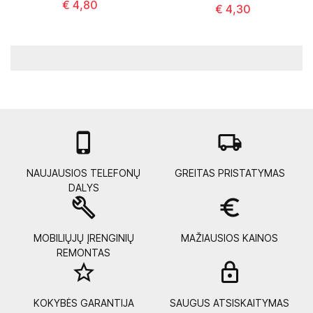
€ 4,80
€ 4,30

local_shipping
NAUJAUSIOS TELEFONŲ
GREITAS PRISTATYMAS
DALYS
build
euro_symbol
MOBILIŲJŲ ĮRENGINIŲ
MAŽIAUSIOS KAINOS
REMONTAS
star_border
lock_
KOKYBĖS GARANTIJA
SAUGUS ATSISKAITYMAS