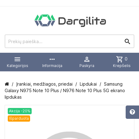


more_horiz

shopping_cart
0
Kategorijos
Informacija
Paskyra
Krepšelis
Įrankiai, medžiagos, priedai
Lipdukai
Samsung
Galaxy N975 Note 10 Plus / N976 Note 10 Plus 5G ekrano
lipdukas
Akcija -20%
Išparduota