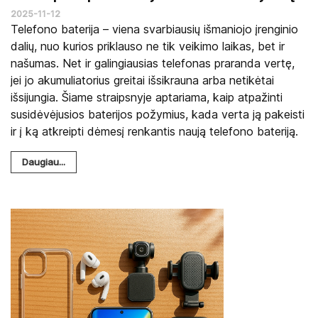
2025-11-12
Telefono baterija – viena svarbiausių išmaniojo įrenginio
dalių, nuo kurios priklauso ne tik veikimo laikas, bet ir
našumas. Net ir galingiausias telefonas praranda vertę,
jei jo akumuliatorius greitai išsikrauna arba netikėtai
išsijungia. Šiame straipsnyje aptariama, kaip atpažinti
susidėvėjusios baterijos požymius, kada verta ją pakeisti
ir į ką atkreipti dėmesį renkantis naują telefono bateriją.
Daugiau...