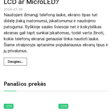
LCD ar MicroLED?
2024-07-26
Naudojant išmanųjį telefoną lauke, ekrano tipas turi
didelę įtaką matomumui, įskaitomumui ir naudojimo
patogumui. Ryškioje saulės šviesoje net ir kokybiškas
ekranas gali tapti sunkiai įskaitomas, todėl verta žinoti,
kokie telefonų ekranai geriausiai tinka naudoti lauke.
Šiame straipsnyje aptarsime populiariausius ekranų tipus ir
jų privalumus.
Daugiau...
Panašios prekės
-20%
-20%