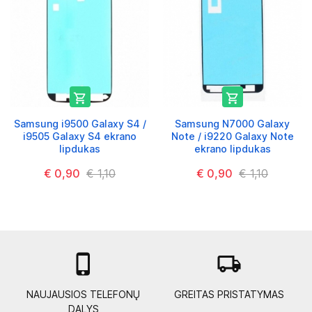


Samsung i9500 Galaxy S4 /
Samsung N7000 Galaxy
i9505 Galaxy S4 ekrano
Note / i9220 Galaxy Note
lipdukas
ekrano lipdukas
€ 0,90
€ 1,10
€ 0,90
€ 1,10

local_shipping
NAUJAUSIOS TELEFONŲ
GREITAS PRISTATYMAS
DALYS