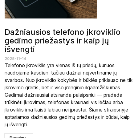
Dažniausios telefono įkroviklio
gedimo priežastys ir kaip jų
išvengti
2025-11-14
Telefono įkroviklis yra vienas iš tų priedų, kuriuos
naudojame kasdien, tačiau dažnai neįvertiname jų
svarbos. Nuo įkroviklio kokybės ir būklės priklauso ne tik
įkrovimo greitis, bet ir viso įrenginio ilgaamžiškumas.
Gedimai dažniausiai atsiranda palaipsniui — pradeda
trūkinėti įkrovimas, telefonas kraunasi vis lėčiau arba
įkroviklis ima kaisti labiau nei įprastai. Šiame straipsnyje
aptariamos dažniausios gedimų priežastys ir būdai, kaip
jų išvengti.
Daugiau...