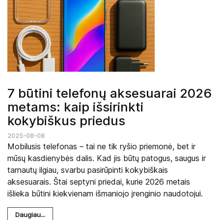
7 būtini telefonų aksesuarai 2026
metams: kaip išsirinkti
kokybiškus priedus
2025-08-08
Mobilusis telefonas – tai ne tik ryšio priemonė, bet ir
mūsų kasdienybės dalis. Kad jis būtų patogus, saugus ir
tarnautų ilgiau, svarbu pasirūpinti kokybiškais
aksesuarais. Štai septyni priedai, kurie 2026 metais
išlieka būtini kiekvienam išmaniojo įrenginio naudotojui.
Daugiau...