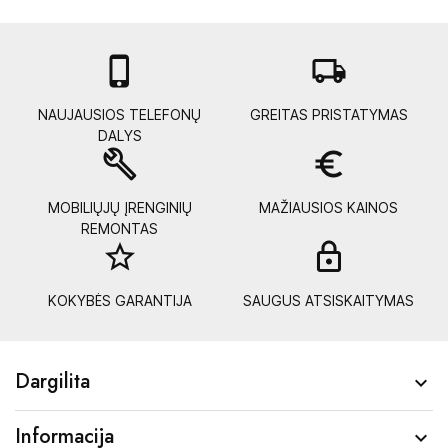

local_shipping
NAUJAUSIOS TELEFONŲ
GREITAS PRISTATYMAS
DALYS
build
euro_symbol
MOBILIŲJŲ ĮRENGINIŲ
MAŽIAUSIOS KAINOS
REMONTAS
star_border
lock_
KOKYBĖS GARANTIJA
SAUGUS ATSISKAITYMAS
Dargilita

Informacija
