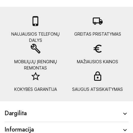

local_shipping
NAUJAUSIOS TELEFONŲ
GREITAS PRISTATYMAS
DALYS
build
euro_symbol
MOBILIŲJŲ ĮRENGINIŲ
MAŽIAUSIOS KAINOS
REMONTAS
star_border
lock_
KOKYBĖS GARANTIJA
SAUGUS ATSISKAITYMAS
Dargilita

Informacija
