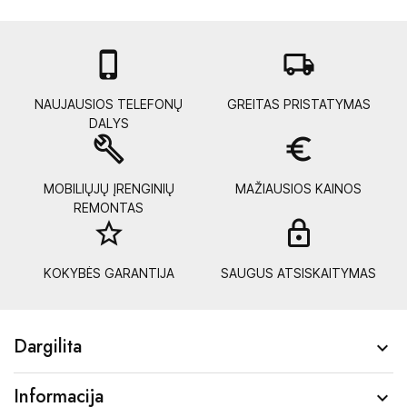

local_shipping
NAUJAUSIOS TELEFONŲ
GREITAS PRISTATYMAS
DALYS
build
euro_symbol
MOBILIŲJŲ ĮRENGINIŲ
MAŽIAUSIOS KAINOS
REMONTAS
star_border
lock_
KOKYBĖS GARANTIJA
SAUGUS ATSISKAITYMAS
Dargilita

Informacija
