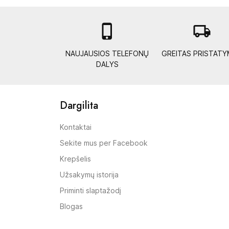

local_shipping
NAUJAUSIOS TELEFONŲ
GREITAS PRISTAT
DALYS
Dargilita
Kontaktai
Sekite mus per Facebook
Krepšelis
Užsakymų istorija
Priminti slaptažodį
Blogas