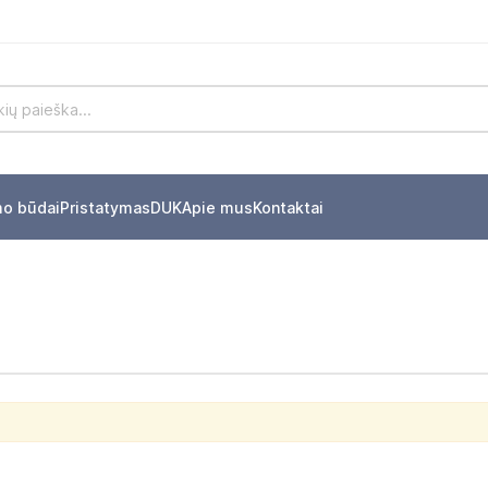
mo būdai
Pristatymas
DUK
Apie mus
Kontaktai