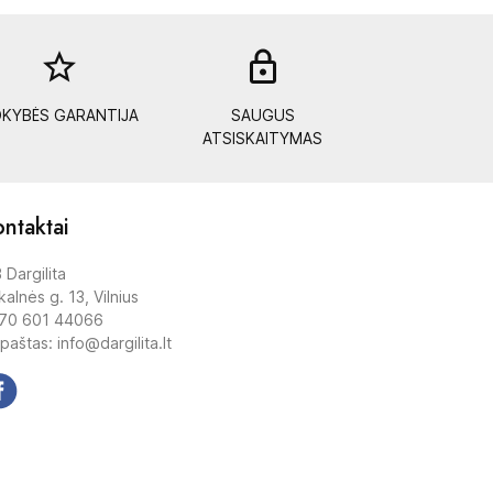
star_border
lock_out
KYBĖS GARANTIJA
SAUGUS
ATSISKAITYMAS
ntaktai
 Dargilita
alnės g. 13, Vilnius
70 601 44066
 paštas: info@dargilita.lt