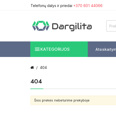
Telefonų dalys ir priedai
+370 601 44066

KATEGORIJOS
Atsiskaity
404
404
Šios prekės nebeturime prekyboje