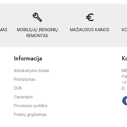
build
euro_symbol
YMAS
MOBILIŲJŲ ĮRENGINIŲ
MAŽIAUSIOS KAINOS
KO
REMONTAS
Informacija
Ko
Atsiskaitymo būdai
MB
Pak
Pristatymas
+3
DUK
El.
Garantijos
Privatumo politika
Prekių grąžinimas