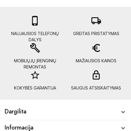

local_shipping
NAUJAUSIOS TELEFONŲ
GREITAS PRISTATYMAS
DALYS
build
euro_symbol
MOBILIŲJŲ ĮRENGINIŲ
MAŽIAUSIOS KAINOS
REMONTAS
star_border
lock_
KOKYBĖS GARANTIJA
SAUGUS ATSISKAITYMAS
Dargilita

Informacija
