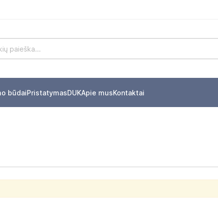
mo būdai
Pristatymas
DUK
Apie mus
Kontaktai