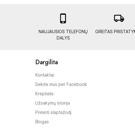

local_shipping
NAUJAUSIOS TELEFONŲ
GREITAS PRISTAT
DALYS
Dargilita
Kontaktai
Sekite mus per Facebook
Krepšelis
Užsakymų istorija
Priminti slaptažodį
Blogas