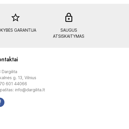
star_border
lock_out
KYBĖS GARANTIJA
SAUGUS
ATSISKAITYMAS
ntaktai
 Dargilita
alnės g. 13, Vilnius
70 601 44066
 paštas: info@dargilita.lt