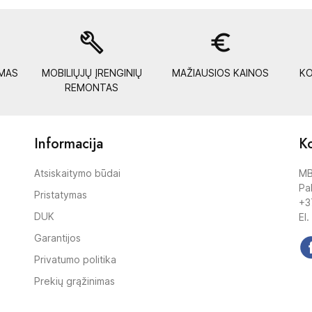
build
euro_symbol
YMAS
MOBILIŲJŲ ĮRENGINIŲ
MAŽIAUSIOS KAINOS
KO
REMONTAS
Informacija
Ko
Atsiskaitymo būdai
MB
Pak
Pristatymas
+3
DUK
El.
Garantijos
Privatumo politika
Prekių grąžinimas