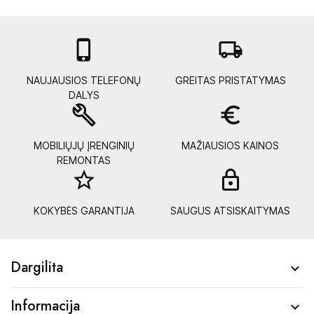

local_shipping
NAUJAUSIOS TELEFONŲ
GREITAS PRISTATYMAS
DALYS
build
euro_symbol
MOBILIŲJŲ ĮRENGINIŲ
MAŽIAUSIOS KAINOS
REMONTAS
star_border
lock_
KOKYBĖS GARANTIJA
SAUGUS ATSISKAITYMAS
Dargilita

Informacija
