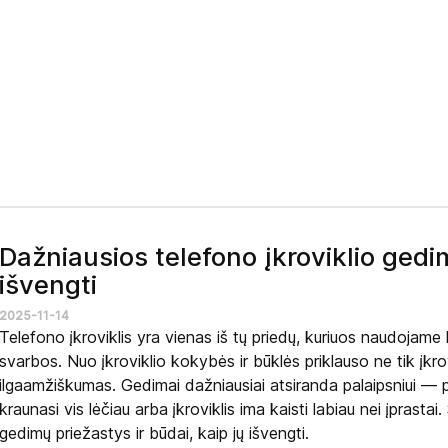
Dažniausios telefono įkroviklio gedim
išvengti
2025-11-14
Telefono įkroviklis yra vienas iš tų priedų, kuriuos naudojame
svarbos. Nuo įkroviklio kokybės ir būklės priklauso ne tik įkrov
ilgaamžiškumas. Gedimai dažniausiai atsiranda palaipsniui — p
kraunasi vis lėčiau arba įkroviklis ima kaisti labiau nei įprast
gedimų priežastys ir būdai, kaip jų išvengti.