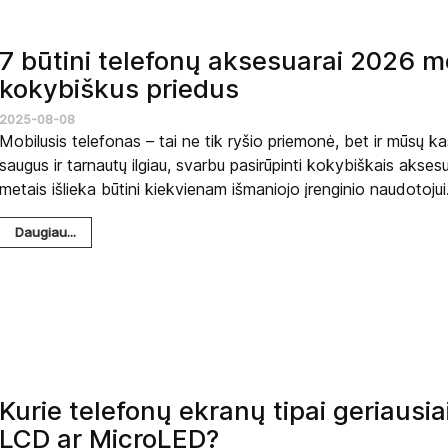
7 būtini telefonų aksesuarai 2026 me
kokybiškus priedus
2025-08-08
Mobilusis telefonas – tai ne tik ryšio priemonė, bet ir mūsų k
saugus ir tarnautų ilgiau, svarbu pasirūpinti kokybiškais aksesu
metais išlieka būtini kiekvienam išmaniojo įrenginio naudotojui
Daugiau...
Kurie telefonų ekranų tipai geriausi
LCD ar MicroLED?