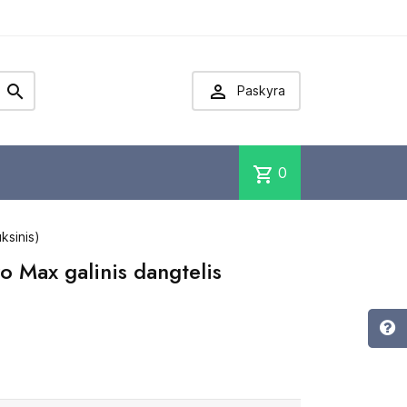


Paskyra
shopping_cart
0
ksinis)
o Max galinis dangtelis