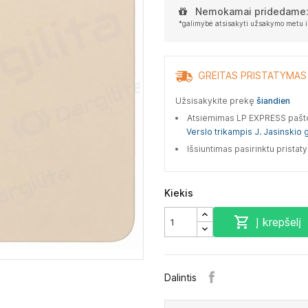
Nemokamai pridedame
*galimybė atsisakyti užsakymo metu i
GREITAS PRISTATYMAS
Užsisakykite prekę
šiandien
Atsiėmimas LP EXPRESS paš
Verslo trikampis J. Jasinskio g
Išsiuntimas pasirinktu prista
Kiekis

Į krepšelį
Dalintis