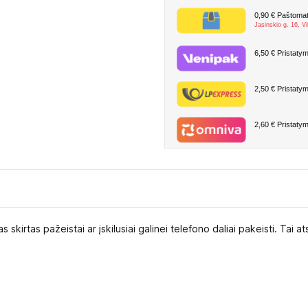
0,90 €
Paštomate
Jasinskio g. 16, Vi
6,50 €
Pristatym
2,50 €
Pristatym
2,60 €
Pristatym
skirtas pažeistai ar įskilusiai galinei telefono daliai pakeisti. Tai ats