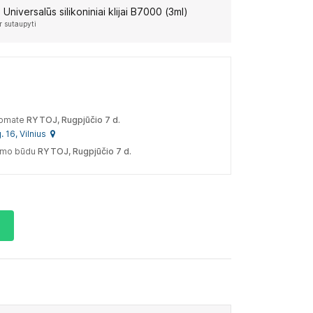
:
Universalūs silikoniniai klijai B7000 (3ml)
r sutaupyti
tomate
RYTOJ, Rugpjūčio 7 d.
. 16, Vilnius
tymo būdu
RYTOJ, Rugpjūčio 7 d.