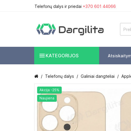
Telefonų dalys ir priedai
+370 601 44066

KATEGORIJOS
Atsiskaity
Telefonų dalys
Galiniai dangteliai
Apple
Akcija -25%
Naujiena