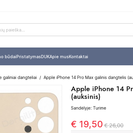
mo būdai
Pristatymas
DUK
Apie mus
Kontaktai
 galiniai dangteliai
Apple iPhone 14 Pro Max galinis dangtelis (au
Apple iPhone 14 Pr
(auksinis)
Sandėlyje: Turime
€ 19,50
€ 26,00