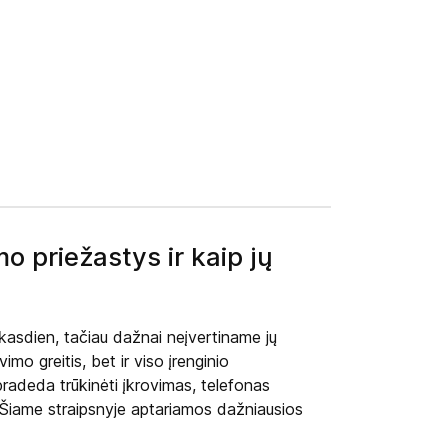
o priežastys ir kaip jų
 kasdien, tačiau dažnai neįvertiname jų
imo greitis, bet ir viso įrenginio
radeda trūkinėti įkrovimas, telefonas
ai. Šiame straipsnyje aptariamos dažniausios