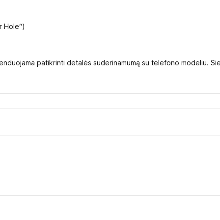
r Hole“)
duojama patikrinti detalės suderinamumą su telefono modeliu. Siekian