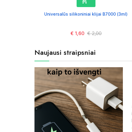

Universalūs silikoniniai klijai B7000 (3ml)
Kaina
€ 1,60
Kaina
€ 2,00
Naujausi straipsniai