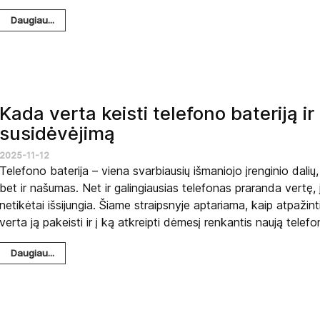
Daugiau...
Kada verta keisti telefono bateriją ir
susidėvėjimą
2025-11-12
Telefono baterija – viena svarbiausių išmaniojo įrenginio dalių,
bet ir našumas. Net ir galingiausias telefonas praranda vertę, j
netikėtai išsijungia. Šiame straipsnyje aptariama, kaip atpažin
verta ją pakeisti ir į ką atkreipti dėmesį renkantis naują telefo
Daugiau...