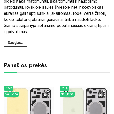
didelę įtaką matomumui, įskaitomumui ir naudojimo
patogumui. Ryškioje saulės šviesoje net ir kokybiškas
ekranas gali tapti sunkiai įskaitomas, todėl verta žinoti,
kokie telefonų ekranai geriausiai tinka naudoti lauke.
Šiame straipsnyje aptarsime populiariausius ekranų tipus ir
jų privalumus.
Daugiau...
Panašios prekės
-25%
-25%
Naujiena
Naujiena