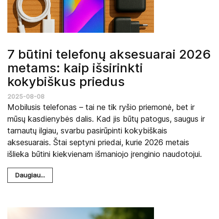
7 būtini telefonų aksesuarai 2026
metams: kaip išsirinkti
kokybiškus priedus
2025-08-08
Mobilusis telefonas – tai ne tik ryšio priemonė, bet ir
mūsų kasdienybės dalis. Kad jis būtų patogus, saugus ir
tarnautų ilgiau, svarbu pasirūpinti kokybiškais
aksesuarais. Štai septyni priedai, kurie 2026 metais
išlieka būtini kiekvienam išmaniojo įrenginio naudotojui.
Daugiau...