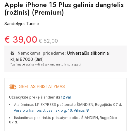
Apple iPhone 15 Plus galinis dangtelis
(rožinis) (Premium)
Sandėlyje: Turime
€ 39,00
€ 52,00
Nemokamai pridedame:
Universalūs silikoniniai
klijai B7000 (3ml)
*galimybė atsisakyti užsakymo metu ir sutaupyti
GREITAS PRISTATYMAS
Užsakykite prekę šiandien iki
12 val.
Atsiėmimas LP EXPRESS paštomate
ŠIANDIEN, Rugpjūčio 07 d.
Verslo trikampis J. Jasinskio g. 16, Vilnius
Išsiuntimas pasirinktu pristatymo būdu
ŠIANDIEN, Rugpjūčio
07 d.