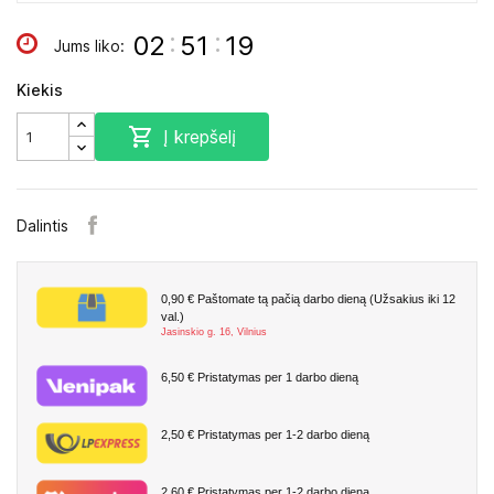
:
:
02
51
18
Jums liko:
Kiekis

Į krepšelį
Dalintis
0,90 €
Paštomate tą pačią darbo dieną (Užsakius iki 12
val.)
Jasinskio g. 16, Vilnius
6,50 €
Pristatymas per 1 darbo dieną
2,50 €
Pristatymas per 1-2 darbo dieną
2,60 €
Pristatymas per 1-2 darbo dieną