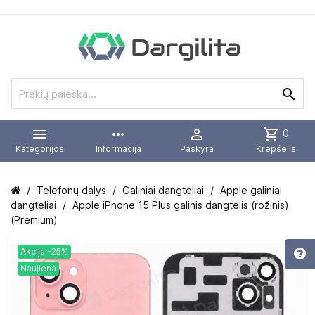


more_horiz

shopping_cart
0
Kategorijos
Informacija
Paskyra
Krepšelis
Telefonų dalys
Galiniai dangteliai
Apple galiniai
dangteliai
Apple iPhone 15 Plus galinis dangtelis (rožinis)
(Premium)
Akcija -25%
Naujiena