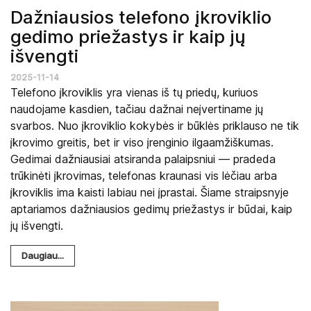
Dažniausios telefono įkroviklio
gedimo priežastys ir kaip jų
išvengti
2025-11-14
Telefono įkroviklis yra vienas iš tų priedų, kuriuos
naudojame kasdien, tačiau dažnai neįvertiname jų
svarbos. Nuo įkroviklio kokybės ir būklės priklauso ne tik
įkrovimo greitis, bet ir viso įrenginio ilgaamžiškumas.
Gedimai dažniausiai atsiranda palaipsniui — pradeda
trūkinėti įkrovimas, telefonas kraunasi vis lėčiau arba
įkroviklis ima kaisti labiau nei įprastai. Šiame straipsnyje
aptariamos dažniausios gedimų priežastys ir būdai, kaip
jų išvengti.
Daugiau...