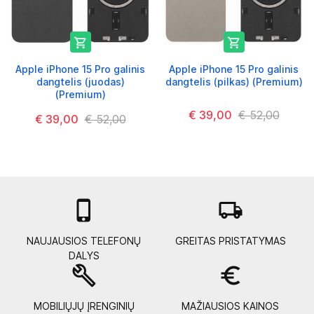


Apple iPhone 15 Pro galinis
Apple iPhone 15 Pro galinis
dangtelis (juodas)
dangtelis (pilkas) (Premium)
(Premium)
€ 39,00
€ 52,00
€ 39,00
€ 52,00

local_shipping
NAUJAUSIOS TELEFONŲ
GREITAS PRISTATYMAS
DALYS
build
euro_symbol
MOBILIŲJŲ ĮRENGINIŲ
MAŽIAUSIOS KAINOS