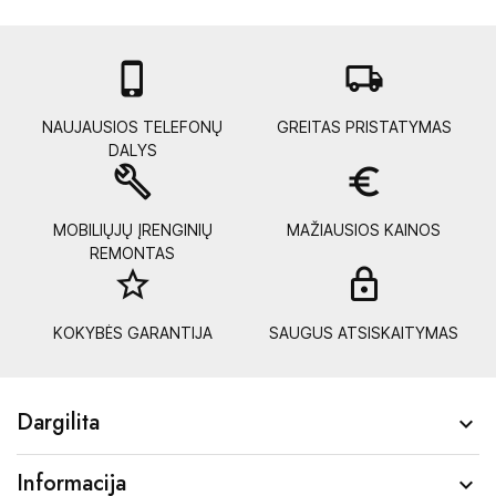

local_shipping
NAUJAUSIOS TELEFONŲ
GREITAS PRISTATYMAS
DALYS
build
euro_symbol
MOBILIŲJŲ ĮRENGINIŲ
MAŽIAUSIOS KAINOS
REMONTAS
star_border
lock_
KOKYBĖS GARANTIJA
SAUGUS ATSISKAITYMAS
Dargilita

Informacija
