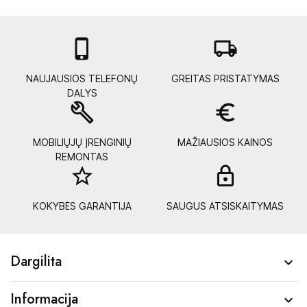

local_shipping
NAUJAUSIOS TELEFONŲ
GREITAS PRISTATYMAS
DALYS
build
euro_symbol
MOBILIŲJŲ ĮRENGINIŲ
MAŽIAUSIOS KAINOS
REMONTAS
star_border
lock_
KOKYBĖS GARANTIJA
SAUGUS ATSISKAITYMAS
Dargilita

Informacija
