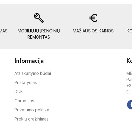
build
euro_symbol
YMAS
MOBILIŲJŲ ĮRENGINIŲ
MAŽIAUSIOS KAINOS
KO
REMONTAS
Informacija
Ko
Atsiskaitymo būdai
MB
Pak
Pristatymas
+3
DUK
El.
Garantijos
Privatumo politika
Prekių grąžinimas