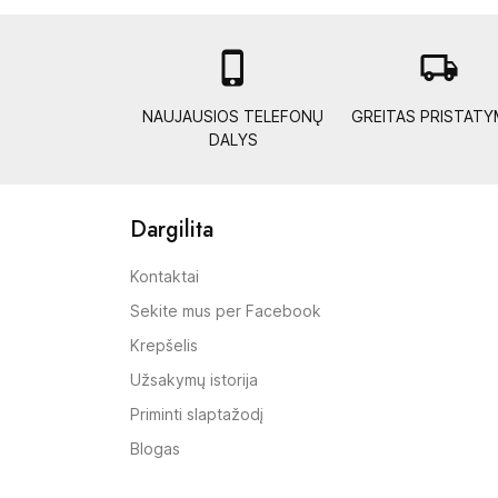

local_shipping
NAUJAUSIOS TELEFONŲ
GREITAS PRISTAT
DALYS
Dargilita
Kontaktai
Sekite mus per Facebook
Krepšelis
Užsakymų istorija
Priminti slaptažodį
Blogas