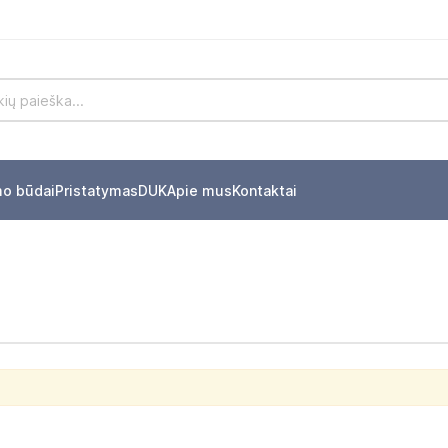
mo būdai
Pristatymas
DUK
Apie mus
Kontaktai