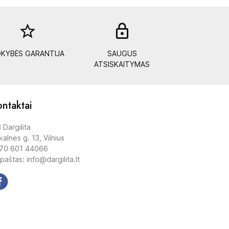
star_border
lock_out
KYBĖS GARANTIJA
SAUGUS
ATSISKAITYMAS
ntaktai
 Dargilita
alnės g. 13, Vilnius
70 601 44066
 paštas: info@dargilita.lt