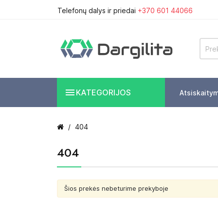
Telefonų dalys ir priedai
+370 601 44066

KATEGORIJOS
Atsiskaity
404
404
Šios prekės nebeturime prekyboje