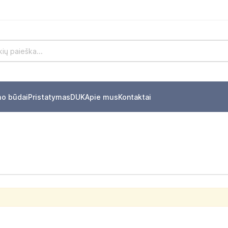
mo būdai
Pristatymas
DUK
Apie mus
Kontaktai