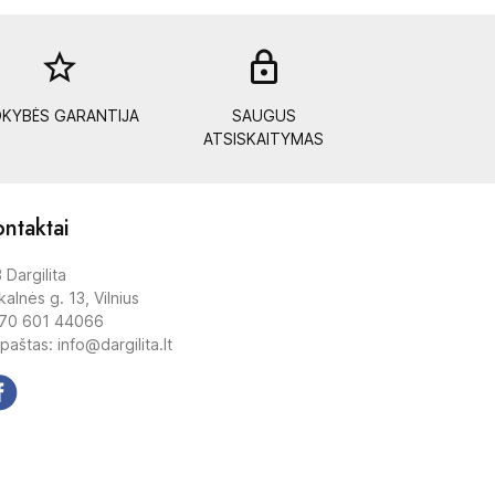
star_border
lock_out
KYBĖS GARANTIJA
SAUGUS
ATSISKAITYMAS
ntaktai
 Dargilita
alnės g. 13, Vilnius
70 601 44066
 paštas: info@dargilita.lt