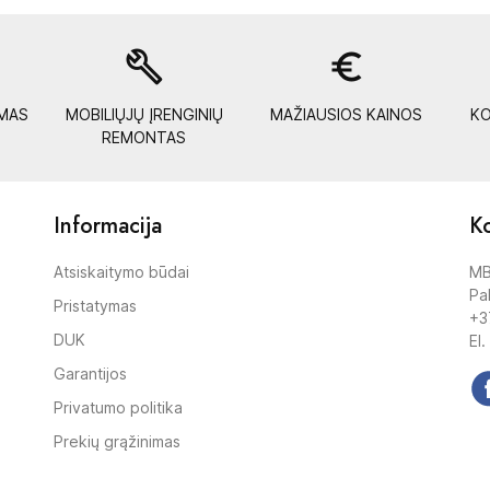
build
euro_symbol
YMAS
MOBILIŲJŲ ĮRENGINIŲ
MAŽIAUSIOS KAINOS
KO
REMONTAS
Informacija
Ko
Atsiskaitymo būdai
MB
Pak
Pristatymas
+3
DUK
El.
Garantijos
Privatumo politika
Prekių grąžinimas