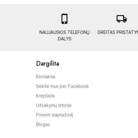

local_shipping
NAUJAUSIOS TELEFONŲ
GREITAS PRISTAT
DALYS
Dargilita
Kontaktai
Sekite mus per Facebook
Krepšelis
Užsakymų istorija
Priminti slaptažodį
Blogas