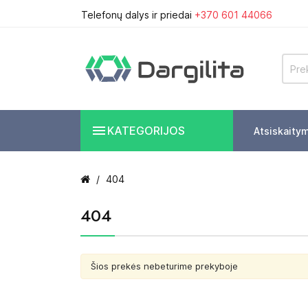
Telefonų dalys ir priedai
+370 601 44066

KATEGORIJOS
Atsiskaity
404
404
Šios prekės nebeturime prekyboje