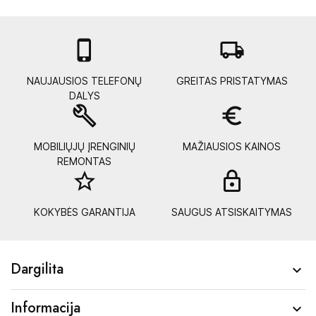

local_shipping
NAUJAUSIOS TELEFONŲ
GREITAS PRISTATYMAS
DALYS
build
euro_symbol
MOBILIŲJŲ ĮRENGINIŲ
MAŽIAUSIOS KAINOS
REMONTAS
star_border
lock_
KOKYBĖS GARANTIJA
SAUGUS ATSISKAITYMAS
Dargilita

Informacija
