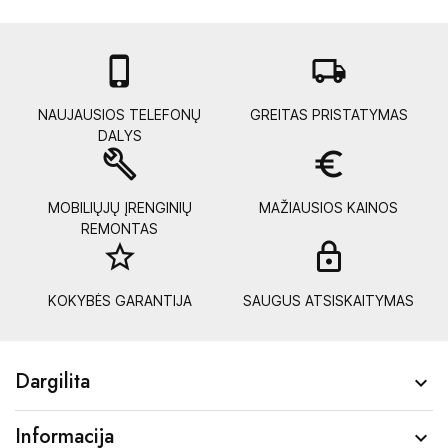

local_shipping
NAUJAUSIOS TELEFONŲ
GREITAS PRISTATYMAS
DALYS
build
euro_symbol
MOBILIŲJŲ ĮRENGINIŲ
MAŽIAUSIOS KAINOS
REMONTAS
star_border
lock_
KOKYBĖS GARANTIJA
SAUGUS ATSISKAITYMAS
Dargilita

Informacija
