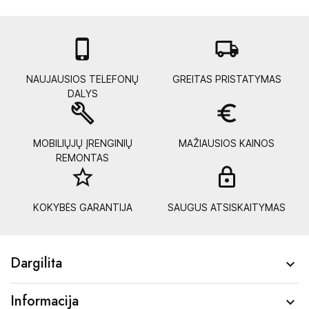

local_shipping
NAUJAUSIOS TELEFONŲ
GREITAS PRISTATYMAS
DALYS
build
euro_symbol
MOBILIŲJŲ ĮRENGINIŲ
MAŽIAUSIOS KAINOS
REMONTAS
star_border
lock_
KOKYBĖS GARANTIJA
SAUGUS ATSISKAITYMAS
Dargilita

Informacija
