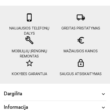

local_shipping
NAUJAUSIOS TELEFONŲ
GREITAS PRISTATYMAS
DALYS
build
euro_symbol
MOBILIŲJŲ ĮRENGINIŲ
MAŽIAUSIOS KAINOS
REMONTAS
star_border
lock_
KOKYBĖS GARANTIJA
SAUGUS ATSISKAITYMAS
Dargilita

Informacija
