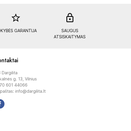
star_border
lock_out
KYBĖS GARANTIJA
SAUGUS
ATSISKAITYMAS
ntaktai
 Dargilita
alnės g. 13, Vilnius
70 601 44066
 paštas: info@dargilita.lt