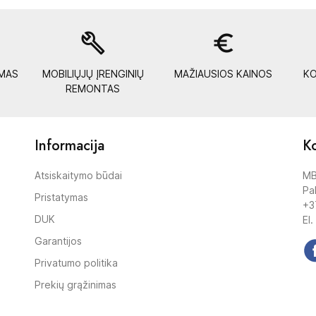
build
euro_symbol
YMAS
MOBILIŲJŲ ĮRENGINIŲ
MAŽIAUSIOS KAINOS
KO
REMONTAS
Informacija
Ko
Atsiskaitymo būdai
MB
Pak
Pristatymas
+3
DUK
El.
Garantijos
Privatumo politika
Prekių grąžinimas