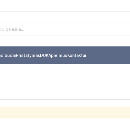
mo būdai
Pristatymas
DUK
Apie mus
Kontaktai