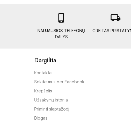

local_shipping
NAUJAUSIOS TELEFONŲ
GREITAS PRISTAT
DALYS
Dargilita
Kontaktai
Sekite mus per Facebook
Krepšelis
Užsakymų istorija
Priminti slaptažodį
Blogas