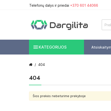
Telefonų dalys ir priedai
+370 601 44066

KATEGORIJOS
Atsiskaity
404
404
Šios prekės nebeturime prekyboje