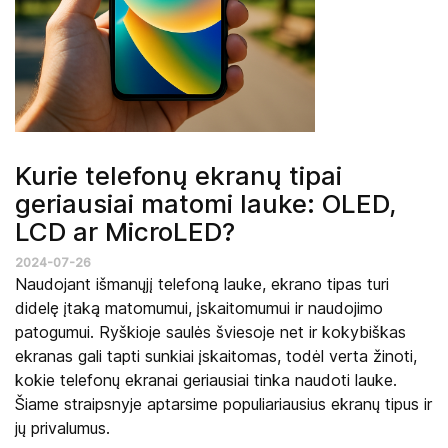
Kurie telefonų ekranų tipai
geriausiai matomi lauke: OLED,
LCD ar MicroLED?
2024-07-26
Naudojant išmanųjį telefoną lauke, ekrano tipas turi
didelę įtaką matomumui, įskaitomumui ir naudojimo
patogumui. Ryškioje saulės šviesoje net ir kokybiškas
ekranas gali tapti sunkiai įskaitomas, todėl verta žinoti,
kokie telefonų ekranai geriausiai tinka naudoti lauke.
Šiame straipsnyje aptarsime populiariausius ekranų tipus ir
jų privalumus.