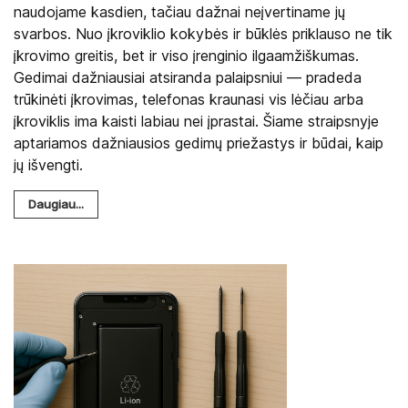
naudojame kasdien, tačiau dažnai neįvertiname jų
svarbos. Nuo įkroviklio kokybės ir būklės priklauso ne tik
įkrovimo greitis, bet ir viso įrenginio ilgaamžiškumas.
Gedimai dažniausiai atsiranda palaipsniui — pradeda
trūkinėti įkrovimas, telefonas kraunasi vis lėčiau arba
įkroviklis ima kaisti labiau nei įprastai. Šiame straipsnyje
aptariamos dažniausios gedimų priežastys ir būdai, kaip
jų išvengti.
Daugiau...