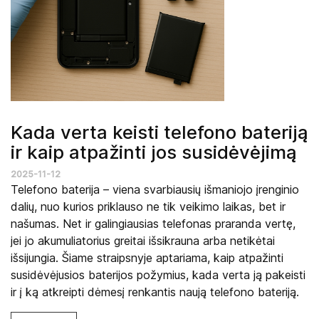
Kada verta keisti telefono bateriją
ir kaip atpažinti jos susidėvėjimą
2025-11-12
Telefono baterija – viena svarbiausių išmaniojo įrenginio
dalių, nuo kurios priklauso ne tik veikimo laikas, bet ir
našumas. Net ir galingiausias telefonas praranda vertę,
jei jo akumuliatorius greitai išsikrauna arba netikėtai
išsijungia. Šiame straipsnyje aptariama, kaip atpažinti
susidėvėjusios baterijos požymius, kada verta ją pakeisti
ir į ką atkreipti dėmesį renkantis naują telefono bateriją.