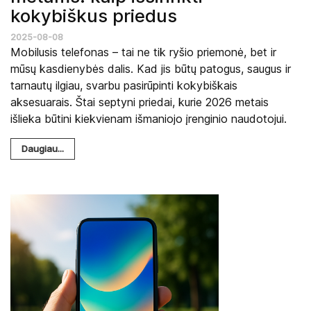
kokybiškus priedus
2025-08-08
Mobilusis telefonas – tai ne tik ryšio priemonė, bet ir
mūsų kasdienybės dalis. Kad jis būtų patogus, saugus ir
tarnautų ilgiau, svarbu pasirūpinti kokybiškais
aksesuarais. Štai septyni priedai, kurie 2026 metais
išlieka būtini kiekvienam išmaniojo įrenginio naudotojui.
Daugiau...