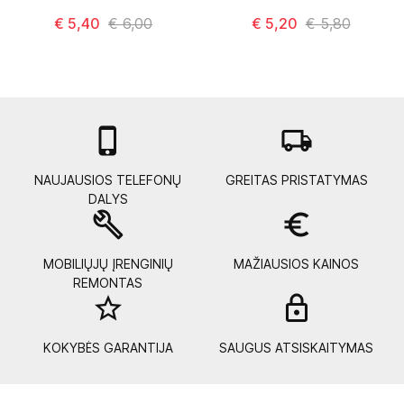
€ 5,40
€ 6,00
€ 5,20
€ 5,80

local_shipping
NAUJAUSIOS TELEFONŲ
GREITAS PRISTATYMAS
DALYS
build
euro_symbol
MOBILIŲJŲ ĮRENGINIŲ
MAŽIAUSIOS KAINOS
REMONTAS
star_border
lock_
KOKYBĖS GARANTIJA
SAUGUS ATSISKAITYMAS