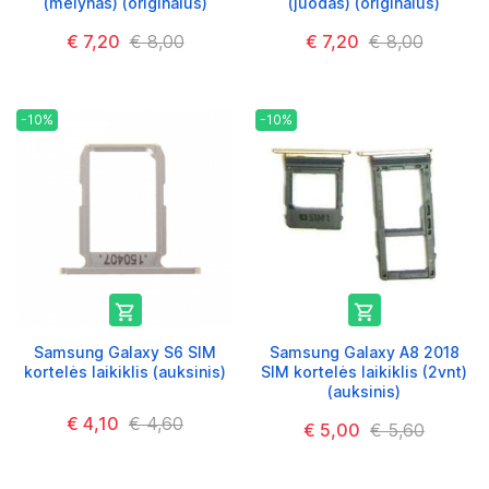
(mėlynas) (originalus)
(juodas) (originalus)
€ 7,20
€ 8,00
€ 7,20
€ 8,00
-10%
-10%


Samsung Galaxy S6 SIM
Samsung Galaxy A8 2018
kortelės laikiklis (auksinis)
SIM kortelės laikiklis (2vnt)
(auksinis)
€ 4,10
€ 4,60
€ 5,00
€ 5,60