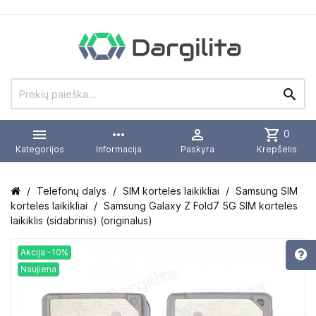


more_horiz

shopping_cart
0
Kategorijos
Informacija
Paskyra
Krepšelis
Telefonų dalys
SIM kortelės laikikliai
Samsung SIM
kortelės laikikliai
Samsung Galaxy Z Fold7 5G SIM kortelės
laikiklis (sidabrinis) (originalus)
Akcija -10%
Naujiena