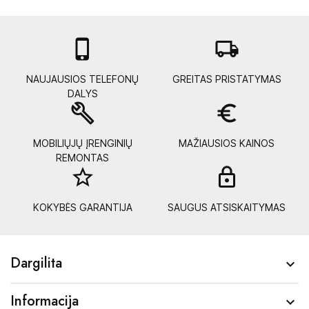

local_shipping
NAUJAUSIOS TELEFONŲ
GREITAS PRISTATYMAS
DALYS
build
euro_symbol
MOBILIŲJŲ ĮRENGINIŲ
MAŽIAUSIOS KAINOS
REMONTAS
star_border
lock_
KOKYBĖS GARANTIJA
SAUGUS ATSISKAITYMAS
Dargilita

Informacija
