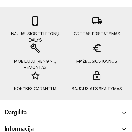

local_shipping
NAUJAUSIOS TELEFONŲ
GREITAS PRISTATYMAS
DALYS
build
euro_symbol
MOBILIŲJŲ ĮRENGINIŲ
MAŽIAUSIOS KAINOS
REMONTAS
star_border
lock_
KOKYBĖS GARANTIJA
SAUGUS ATSISKAITYMAS
Dargilita

Informacija
