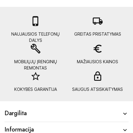

local_shipping
NAUJAUSIOS TELEFONŲ
GREITAS PRISTATYMAS
DALYS
build
euro_symbol
MOBILIŲJŲ ĮRENGINIŲ
MAŽIAUSIOS KAINOS
REMONTAS
star_border
lock_
KOKYBĖS GARANTIJA
SAUGUS ATSISKAITYMAS
Dargilita

Informacija
