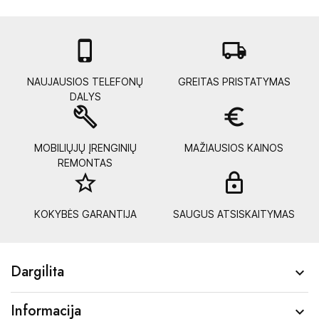

local_shipping
NAUJAUSIOS TELEFONŲ
GREITAS PRISTATYMAS
DALYS
build
euro_symbol
MOBILIŲJŲ ĮRENGINIŲ
MAŽIAUSIOS KAINOS
REMONTAS
star_border
lock_
KOKYBĖS GARANTIJA
SAUGUS ATSISKAITYMAS
Dargilita

Informacija
