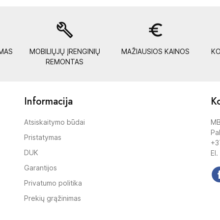
build
euro_symbol
YMAS
MOBILIŲJŲ ĮRENGINIŲ
MAŽIAUSIOS KAINOS
KO
REMONTAS
Informacija
Ko
Atsiskaitymo būdai
MB
Pak
Pristatymas
+3
DUK
El.
Garantijos
Privatumo politika
Prekių grąžinimas