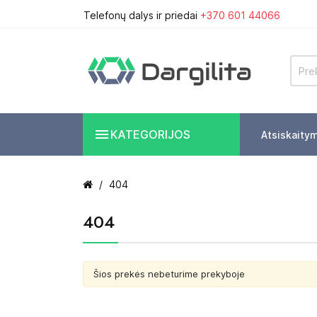
Telefonų dalys ir priedai
+370 601 44066

KATEGORIJOS
Atsiskaity
404
404
Šios prekės nebeturime prekyboje