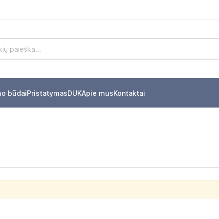
mo būdai
Pristatymas
DUK
Apie mus
Kontaktai