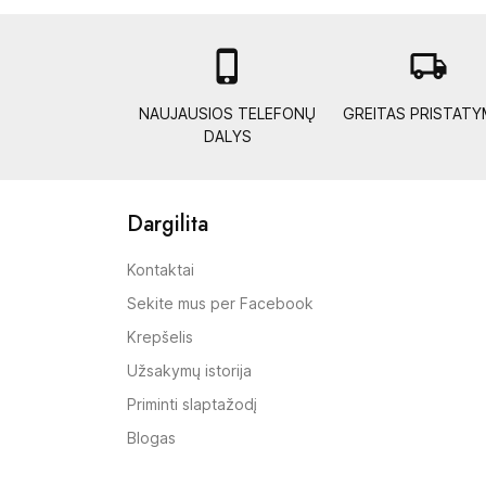

local_shipping
NAUJAUSIOS TELEFONŲ
GREITAS PRISTAT
DALYS
Dargilita
Kontaktai
Sekite mus per Facebook
Krepšelis
Užsakymų istorija
Priminti slaptažodį
Blogas