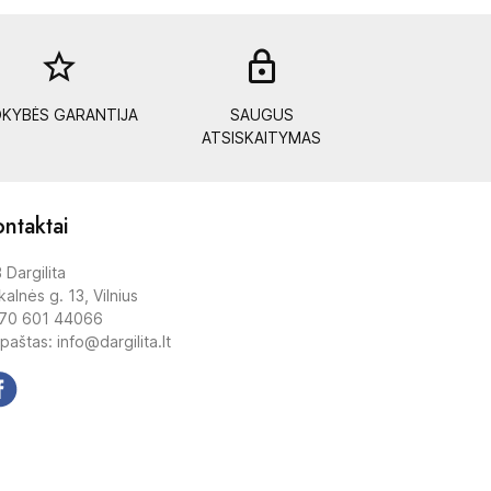
star_border
lock_out
KYBĖS GARANTIJA
SAUGUS
ATSISKAITYMAS
ntaktai
 Dargilita
alnės g. 13, Vilnius
70 601 44066
 paštas: info@dargilita.lt