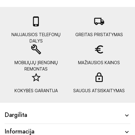

local_shipping
NAUJAUSIOS TELEFONŲ
GREITAS PRISTATYMAS
DALYS
build
euro_symbol
MOBILIŲJŲ ĮRENGINIŲ
MAŽIAUSIOS KAINOS
REMONTAS
star_border
lock_
KOKYBĖS GARANTIJA
SAUGUS ATSISKAITYMAS
Dargilita

Informacija
