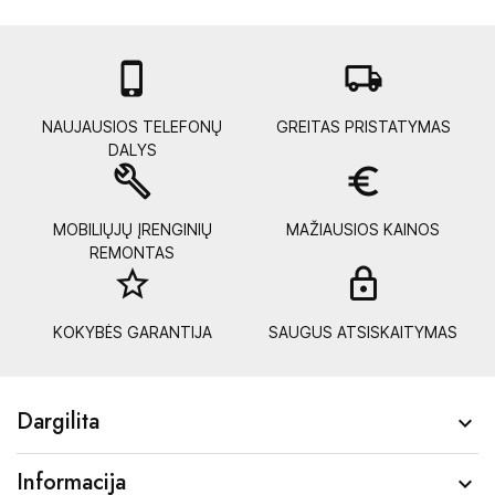

local_shipping
NAUJAUSIOS TELEFONŲ
GREITAS PRISTATYMAS
DALYS
build
euro_symbol
MOBILIŲJŲ ĮRENGINIŲ
MAŽIAUSIOS KAINOS
REMONTAS
star_border
lock_
KOKYBĖS GARANTIJA
SAUGUS ATSISKAITYMAS
Dargilita

Informacija
