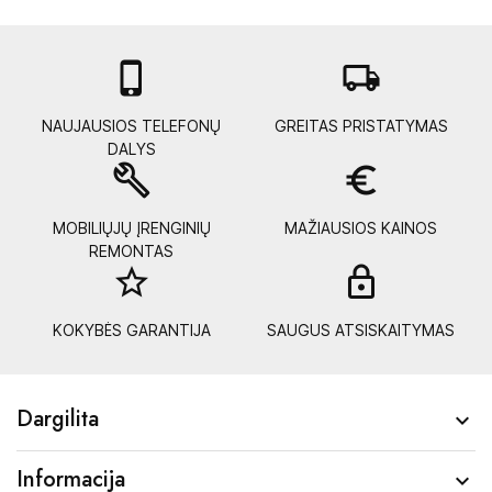

local_shipping
NAUJAUSIOS TELEFONŲ
GREITAS PRISTATYMAS
DALYS
build
euro_symbol
MOBILIŲJŲ ĮRENGINIŲ
MAŽIAUSIOS KAINOS
REMONTAS
star_border
lock_
KOKYBĖS GARANTIJA
SAUGUS ATSISKAITYMAS
Dargilita

Informacija
