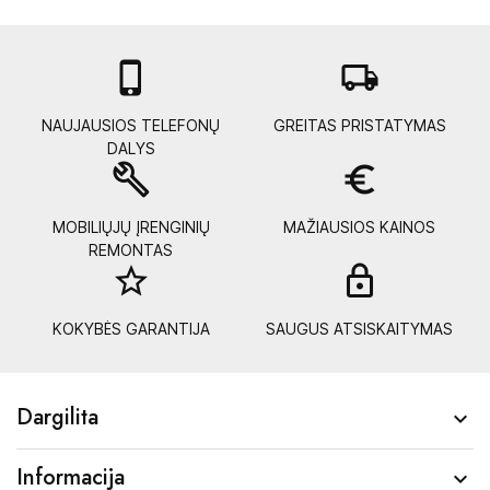

local_shipping
NAUJAUSIOS TELEFONŲ
GREITAS PRISTATYMAS
DALYS
build
euro_symbol
MOBILIŲJŲ ĮRENGINIŲ
MAŽIAUSIOS KAINOS
REMONTAS
star_border
lock_
KOKYBĖS GARANTIJA
SAUGUS ATSISKAITYMAS
Dargilita

Informacija
