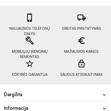

local_shipping
NAUJAUSIOS TELEFONŲ
GREITAS PRISTATYMAS
DALYS
build
euro_symbol
MOBILIŲJŲ ĮRENGINIŲ
MAŽIAUSIOS KAINOS
REMONTAS
star_border
lock_
KOKYBĖS GARANTIJA
SAUGUS ATSISKAITYMAS
Dargilita

Informacija
