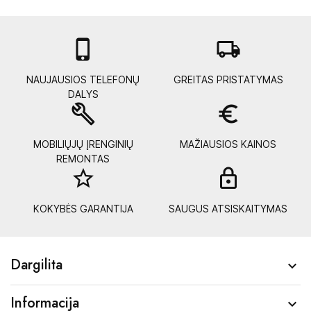

local_shipping
NAUJAUSIOS TELEFONŲ
GREITAS PRISTATYMAS
DALYS
build
euro_symbol
MOBILIŲJŲ ĮRENGINIŲ
MAŽIAUSIOS KAINOS
REMONTAS
star_border
lock_
KOKYBĖS GARANTIJA
SAUGUS ATSISKAITYMAS
Dargilita

Informacija
