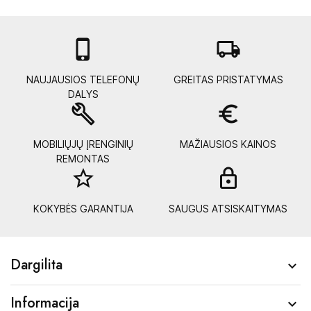

local_shipping
NAUJAUSIOS TELEFONŲ
GREITAS PRISTATYMAS
DALYS
build
euro_symbol
MOBILIŲJŲ ĮRENGINIŲ
MAŽIAUSIOS KAINOS
REMONTAS
star_border
lock_
KOKYBĖS GARANTIJA
SAUGUS ATSISKAITYMAS
Dargilita

Informacija
