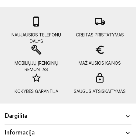

local_shipping
NAUJAUSIOS TELEFONŲ
GREITAS PRISTATYMAS
DALYS
build
euro_symbol
MOBILIŲJŲ ĮRENGINIŲ
MAŽIAUSIOS KAINOS
REMONTAS
star_border
lock_
KOKYBĖS GARANTIJA
SAUGUS ATSISKAITYMAS
Dargilita

Informacija
