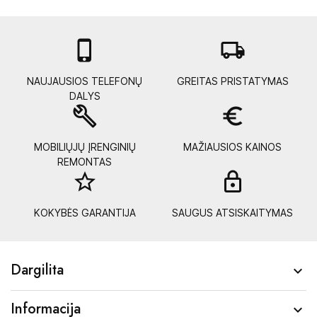

local_shipping
NAUJAUSIOS TELEFONŲ
GREITAS PRISTATYMAS
DALYS
build
euro_symbol
MOBILIŲJŲ ĮRENGINIŲ
MAŽIAUSIOS KAINOS
REMONTAS
star_border
lock_
KOKYBĖS GARANTIJA
SAUGUS ATSISKAITYMAS
Dargilita

Informacija
