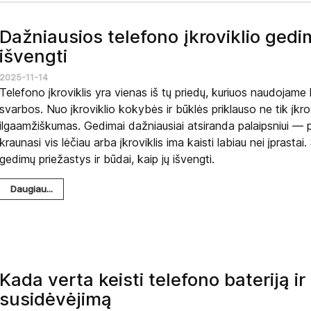
Dažniausios telefono įkroviklio gedim
išvengti
2025-11-14
Telefono įkroviklis yra vienas iš tų priedų, kuriuos naudojame
svarbos. Nuo įkroviklio kokybės ir būklės priklauso ne tik įkrov
ilgaamžiškumas. Gedimai dažniausiai atsiranda palaipsniui — p
kraunasi vis lėčiau arba įkroviklis ima kaisti labiau nei įprast
gedimų priežastys ir būdai, kaip jų išvengti.
Daugiau...
Kada verta keisti telefono bateriją ir
susidėvėjimą