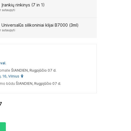
:
Įrankių rinkinys (7 in 1)
r sutaupyti
:
Universalūs silikoniniai klijai B7000 (3ml)
r sutaupyti
val.
tomate
ŠIANDIEN, Rugpjūčio 07 d.
. 16, Vilnius
tymo būdu
ŠIANDIEN, Rugpjūčio 07 d.
6