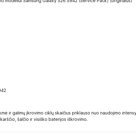
efono modeliui Samsung Galaxy S26 S942 (Service Pack) (originalus)
942
kmė ir galimų įkrovimo ciklų skaičius priklauso nuo naudojimo intensy
ščio, šalčio ir visiško baterijos iškrovimo.