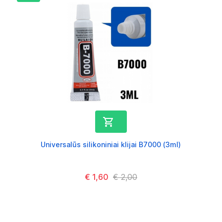

Universalūs silikoniniai klijai B7000 (3ml)
Kaina
€ 1,60
Kaina
€ 2,00