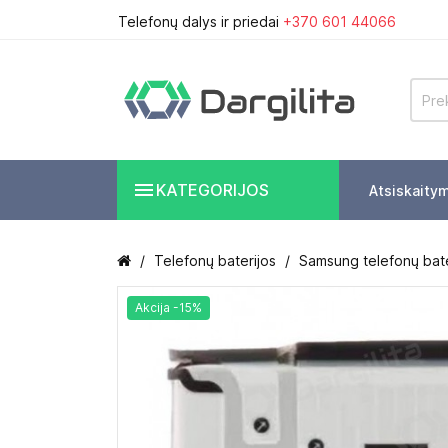
Telefonų dalys ir priedai
+370 601 44066

KATEGORIJOS
Atsiskaity
Telefonų baterijos
Samsung telefonų bate
Akcija -15%