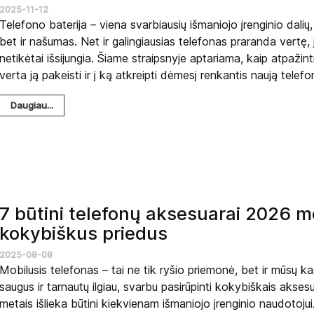
2025-11-12
Telefono baterija – viena svarbiausių išmaniojo įrenginio dalių,
bet ir našumas. Net ir galingiausias telefonas praranda vertę, j
netikėtai išsijungia. Šiame straipsnyje aptariama, kaip atpažin
verta ją pakeisti ir į ką atkreipti dėmesį renkantis naują telefo
Daugiau...
7 būtini telefonų aksesuarai 2026 me
kokybiškus priedus
2025-08-08
Mobilusis telefonas – tai ne tik ryšio priemonė, bet ir mūsų k
saugus ir tarnautų ilgiau, svarbu pasirūpinti kokybiškais aksesu
metais išlieka būtini kiekvienam išmaniojo įrenginio naudotojui