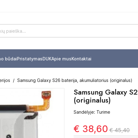
mo būdai
Pristatymas
DUK
Apie mus
Kontaktai
rijos
Samsung Galaxy S26 baterija, akumuliatorius (originalus)
Samsung Galaxy S26
(originalus)
Sandėlyje: Turime
€ 38,60
€ 45,40