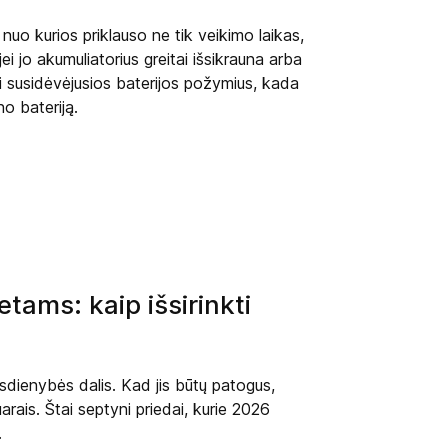
 nuo kurios priklauso ne tik veikimo laikas,
ei jo akumuliatorius greitai išsikrauna arba
ti susidėvėjusios baterijos požymius, kada
no bateriją.
tams: kaip išsirinkti
asdienybės dalis. Kad jis būtų patogus,
arais. Štai septyni priedai, kurie 2026
.