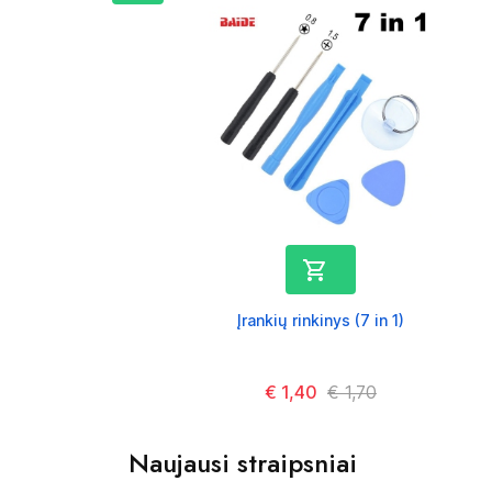

Įrankių rinkinys (7 in 1)
Kaina
€ 1,40
Kaina
€ 1,70
Naujausi straipsniai