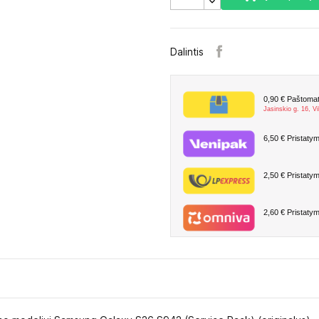
Dalintis
0,90 €
Paštomate
Jasinskio g. 16, Vi
6,50 €
Pristatym
2,50 €
Pristatym
2,60 €
Pristatym