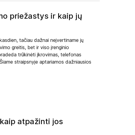
o priežastys ir kaip jų
 kasdien, tačiau dažnai neįvertiname jų
imo greitis, bet ir viso įrenginio
radeda trūkinėti įkrovimas, telefonas
ai. Šiame straipsnyje aptariamos dažniausios
 kaip atpažinti jos