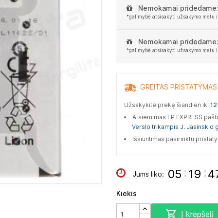
Nemokamai pridedame
*galimybė atsisakyti užsakymo metu i
Nemokamai pridedame
*galimybė atsisakyti užsakymo metu i
GREITAS PRISTATYMAS
Užsakykite prekę šiandien iki
12 
Atsiėmimas LP EXPRESS paš
Verslo trikampis J. Jasinskio g
Išsiuntimas pasirinktu prista
:
:
05
19
4
Jums liko:
Kiekis

Į krepšelį