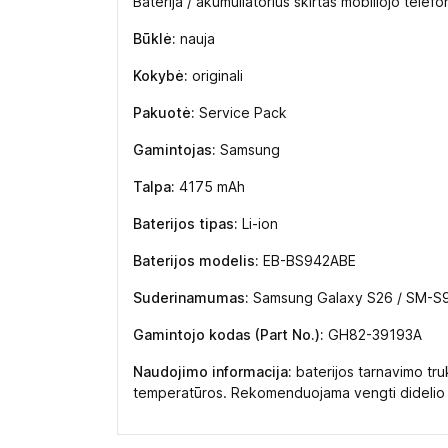
Baterija / akumuliatorius skirtas mobiliojo tel
Būklė:
nauja
Kokybė:
originali
Pakuotė:
Service Pack
Gamintojas:
Samsung
Talpa:
4175 mAh
Baterijos tipas:
Li-ion
Baterijos modelis:
EB-BS942ABE
Suderinamumas:
Samsung Galaxy S26 / SM-S
Gamintojo kodas (Part No.):
GH82-39193A
Naudojimo informacija:
baterijos tarnavimo tru
temperatūros. Rekomenduojama vengti didelio kar