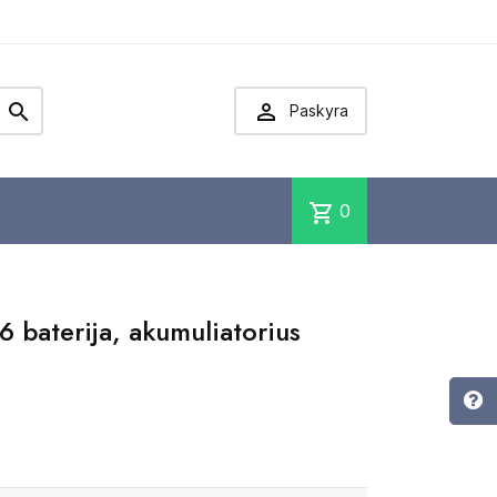


Paskyra
shopping_cart
0
 baterija, akumuliatorius