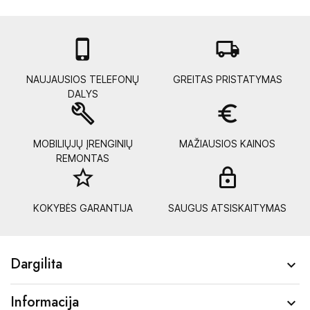

local_shipping
NAUJAUSIOS TELEFONŲ
GREITAS PRISTATYMAS
DALYS
build
euro_symbol
MOBILIŲJŲ ĮRENGINIŲ
MAŽIAUSIOS KAINOS
REMONTAS
star_border
lock_
KOKYBĖS GARANTIJA
SAUGUS ATSISKAITYMAS
Dargilita

Informacija
