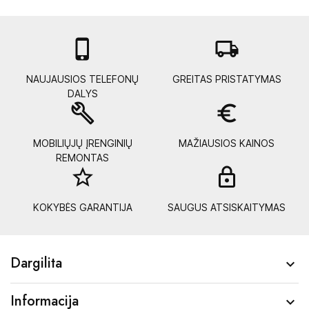

local_shipping
NAUJAUSIOS TELEFONŲ
GREITAS PRISTATYMAS
DALYS
build
euro_symbol
MOBILIŲJŲ ĮRENGINIŲ
MAŽIAUSIOS KAINOS
REMONTAS
star_border
lock_
KOKYBĖS GARANTIJA
SAUGUS ATSISKAITYMAS
Dargilita

Informacija
