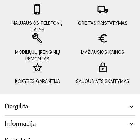

local_shipping
NAUJAUSIOS TELEFONŲ
GREITAS PRISTATYMAS
DALYS
build
euro_symbol
MOBILIŲJŲ ĮRENGINIŲ
MAŽIAUSIOS KAINOS
REMONTAS
star_border
lock_
KOKYBĖS GARANTIJA
SAUGUS ATSISKAITYMAS
Dargilita

Informacija
