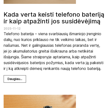
Kada verta keisti telefono bateriją
ir kaip atpažinti jos susidėvėjimą
2025-11-12
Telefono baterija – viena svarbiausių išmaniojo įrenginio
dalių, nuo kurios priklauso ne tik veikimo laikas, bet ir
našumas. Net ir galingiausias telefonas praranda vertę,
jei jo akumuliatorius greitai išsikrauna arba netikėtai
išsijungia. Šiame straipsnyje aptariama, kaip atpažinti
susidėvėjusios baterijos požymius, kada verta ją pakeisti
ir į ką atkreipti dėmesį renkantis naują telefono bateriją.
Daugiau...