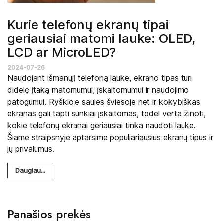
Kurie telefonų ekranų tipai
geriausiai matomi lauke: OLED,
LCD ar MicroLED?
2024-07-26
Naudojant išmanųjį telefoną lauke, ekrano tipas turi
didelę įtaką matomumui, įskaitomumui ir naudojimo
patogumui. Ryškioje saulės šviesoje net ir kokybiškas
ekranas gali tapti sunkiai įskaitomas, todėl verta žinoti,
kokie telefonų ekranai geriausiai tinka naudoti lauke.
Šiame straipsnyje aptarsime populiariausius ekranų tipus ir
jų privalumus.
Daugiau...
Panašios prekės