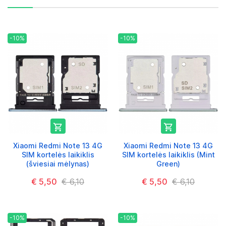
-10%
-10%


Xiaomi Redmi Note 13 4G
Xiaomi Redmi Note 13 4G
SIM kortelės laikiklis
SIM kortelės laikiklis (Mint
(šviesiai mėlynas)
Green)
€ 5,50
€ 6,10
€ 5,50
€ 6,10
-10%
-10%