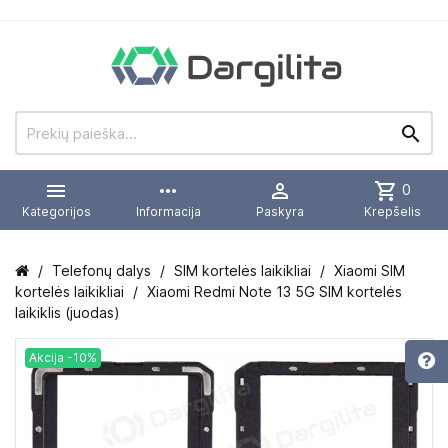


more_horiz

shopping_cart
0
Kategorijos
Informacija
Paskyra
Krepšelis
Telefonų dalys
SIM kortelės laikikliai
Xiaomi SIM
kortelės laikikliai
Xiaomi Redmi Note 13 5G SIM kortelės
laikiklis (juodas)
Akcija -10%