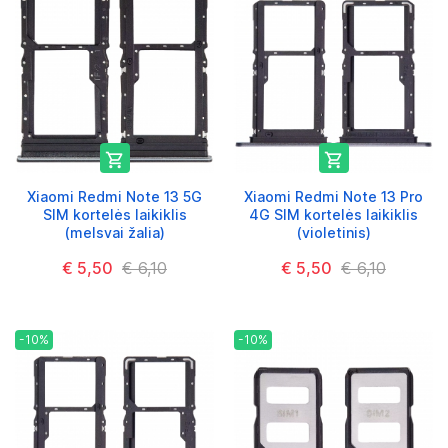


Xiaomi Redmi Note 13 5G
Xiaomi Redmi Note 13 Pro
SIM kortelės laikiklis
4G SIM kortelės laikiklis
(melsvai žalia)
(violetinis)
€ 5,50
€ 6,10
€ 5,50
€ 6,10
-10%
-10%