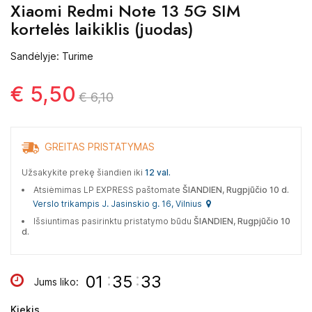
Xiaomi Redmi Note 13 5G SIM
kortelės laikiklis (juodas)
Sandėlyje: Turime
€ 5,50
€ 6,10
GREITAS PRISTATYMAS
Užsakykite prekę šiandien iki
12 val.
Atsiėmimas LP EXPRESS paštomate
ŠIANDIEN, Rugpjūčio 10 d.
Verslo trikampis J. Jasinskio g. 16, Vilnius
Išsiuntimas pasirinktu pristatymo būdu
ŠIANDIEN, Rugpjūčio 10
d.
:
:
01
35
32
Jums liko:
Kiekis