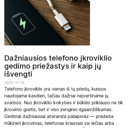
Dažniausios telefono įkroviklio
gedimo priežastys ir kaip jų
išvengti
2025-11-14
Telefono įkroviklis yra vienas iš tų priedų, kuriuos
naudojame kasdien, tačiau dažnai neįvertiname jų
svarbos. Nuo įkroviklio kokybės ir būklės priklauso ne tik
įkrovimo greitis, bet ir viso įrenginio ilgaamžiškumas.
Gedimai dažniausiai atsiranda palaipsniui — pradeda
trūkinėti įkrovimas, telefonas kraunasi vis lėčiau arba