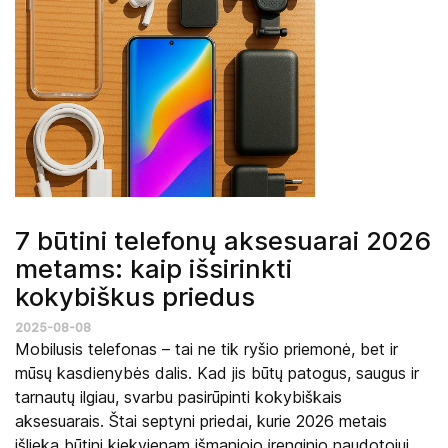
7 būtini telefonų aksesuarai 2026
metams: kaip išsirinkti
kokybiškus priedus
2025-08-08
Mobilusis telefonas – tai ne tik ryšio priemonė, bet ir
mūsų kasdienybės dalis. Kad jis būtų patogus, saugus ir
tarnautų ilgiau, svarbu pasirūpinti kokybiškais
aksesuarais. Štai septyni priedai, kurie 2026 metais
išlieka būtini kiekvienam išmaniojo įrenginio naudotojui.