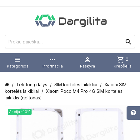


more_horiz

shopping_cart
0
Kategorijos
Informacija
Paskyra
Krepšelis
Telefonų dalys
SIM kortelės laikikliai
Xiaomi SIM
kortelės laikikliai
Xiaomi Poco M4 Pro 4G SIM kortelės
laikiklis (geltonas)
Akcija -10%