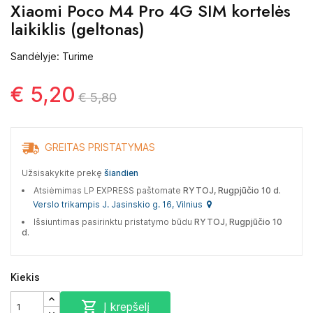
Xiaomi Poco M4 Pro 4G SIM kortelės
laikiklis (geltonas)
Sandėlyje: Turime
€ 5,20
€ 5,80
GREITAS PRISTATYMAS
Užsisakykite prekę
šiandien
Atsiėmimas LP EXPRESS paštomate
RYTOJ, Rugpjūčio 10 d.
Verslo trikampis J. Jasinskio g. 16, Vilnius
Išsiuntimas pasirinktu pristatymo būdu
RYTOJ, Rugpjūčio 10
d.
Kiekis

Į krepšelį