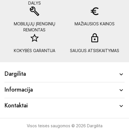
DALYS
build
euro_symbol
MOBILIŲJŲ ĮRENGINIŲ
MAŽIAUSIOS KAINOS
REMONTAS
star_border
lock_
KOKYBĖS GARANTIJA
SAUGUS ATSISKAITYMAS
Dargilita

Informacija

Kontaktai

Visos teisės saugomos © 2026 Dargilita