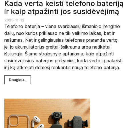
Kada verta keisti telefono bateriją
ir kaip atpažinti jos susidėvėjimą
2025-11-12
Telefono baterija – viena svarbiausių išmaniojo įrenginio
dalių, nuo kurios priklauso ne tik veikimo laikas, bet ir
našumas. Net ir galingiausias telefonas praranda vertę,
jei jo akumuliatorius greitai išsikrauna arba netikėtai
išsijungia. Šiame straipsnyje aptariama, kaip atpažinti
susidėvėjusios baterijos požymius, kada verta ją pakeisti
ir į ką atkreipti dėmesį renkantis naują telefono bateriją.
Daugiau...