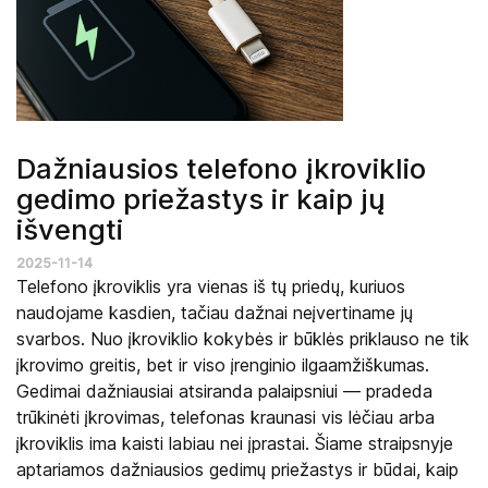
Dažniausios telefono įkroviklio
gedimo priežastys ir kaip jų
išvengti
2025-11-14
Telefono įkroviklis yra vienas iš tų priedų, kuriuos
naudojame kasdien, tačiau dažnai neįvertiname jų
svarbos. Nuo įkroviklio kokybės ir būklės priklauso ne tik
įkrovimo greitis, bet ir viso įrenginio ilgaamžiškumas.
Gedimai dažniausiai atsiranda palaipsniui — pradeda
trūkinėti įkrovimas, telefonas kraunasi vis lėčiau arba
įkroviklis ima kaisti labiau nei įprastai. Šiame straipsnyje
aptariamos dažniausios gedimų priežastys ir būdai, kaip