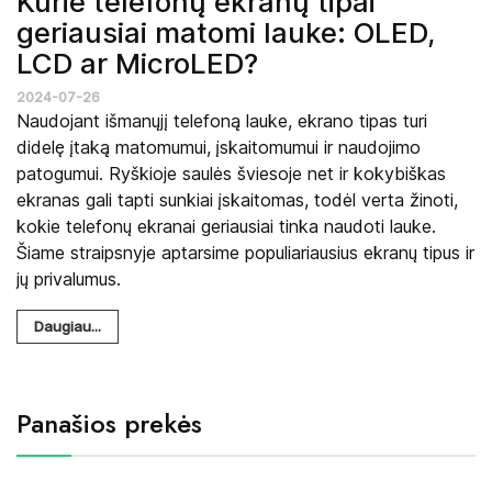
Kurie telefonų ekranų tipai
geriausiai matomi lauke: OLED,
LCD ar MicroLED?
2024-07-26
Naudojant išmanųjį telefoną lauke, ekrano tipas turi
didelę įtaką matomumui, įskaitomumui ir naudojimo
patogumui. Ryškioje saulės šviesoje net ir kokybiškas
ekranas gali tapti sunkiai įskaitomas, todėl verta žinoti,
kokie telefonų ekranai geriausiai tinka naudoti lauke.
Šiame straipsnyje aptarsime populiariausius ekranų tipus ir
jų privalumus.
Daugiau...
Panašios prekės