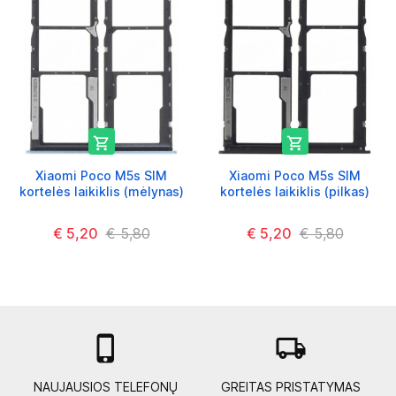


Xiaomi Poco M5s SIM
Xiaomi Poco M5s SIM
kortelės laikiklis (mėlynas)
kortelės laikiklis (pilkas)
€ 5,20
€ 5,80
€ 5,20
€ 5,80

local_shipping
NAUJAUSIOS TELEFONŲ
GREITAS PRISTATYMAS