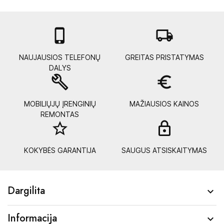

local_shipping
NAUJAUSIOS TELEFONŲ
GREITAS PRISTATYMAS
DALYS
build
euro_symbol
MOBILIŲJŲ ĮRENGINIŲ
MAŽIAUSIOS KAINOS
REMONTAS
star_border
lock_
KOKYBĖS GARANTIJA
SAUGUS ATSISKAITYMAS
Dargilita

Informacija
